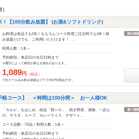
可）
！【100分飲み放題】 (お酒&ソフトドリンク)
お料理は単品でもOK！もちろんコース料理ご注文時でもOK！飲
み放題だけでも、ご利用いただけます！ …
利用人数：1名～
予約締切：来店日の当日21時まで
※曜日によって締切が異なる場合があります。
1,089
円
（税込）
※生ビール込み飲み放題はプラス550円(税込)です。
手軽コース】 ＜時間は100分間＞ お一人様OK
「カルビ」をはじめ、絶品「鶏トロ」、焼き野菜、漬物、一品も
の、サラダ、スープ、カレーライス、デザート…
コース品数：70品／利用人数：1名～
予約締切：来店日の当日21時まで