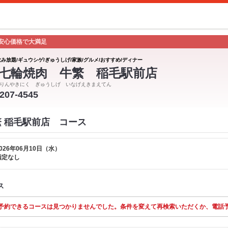
安心価格で大満足
飲み放題/ギュウシゲ/ぎゅうしげ/家族/グルメ/おすすめ/ディナー
七輪焼肉 牛繁 稲毛駅前店
りんやきにく ぎゅうしげ いなげえきまえてん
-207-4545
繁 稲毛駅前店 コース
026年06月10日（水）
指定なし
ス
予約できるコースは見つかりませんでした。条件を変えて再検索いただくか、電話