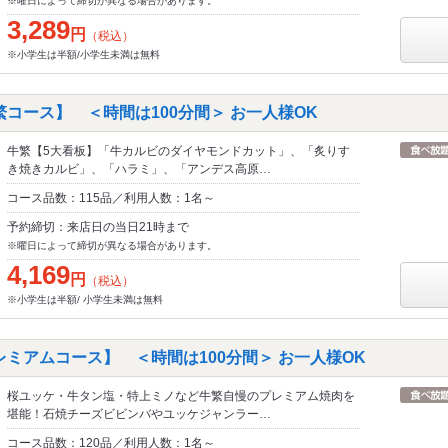
※曜日によって締切が異なる場合があります。
3,289
円
（税込）
※小学生は半額/小学生未満は無料
コース】 ＜時間は100分間＞ お一人様OK
牛繁【5大看板】「牛カルビのダイヤモンドカット」、「炙りす
き焼きカルビ」、「ハラミ」、「アンデス高原…
コース品数：115品／利用人数：1名～
予約締切：来店日の当日21時まで
※曜日によって締切が異なる場合があります。
4,169
円
（税込）
※小学生は半額/ 小学生未満は無料
レミアムコース】 ＜時間は100分間＞ お一人様OK
桜ユッケ・牛タン塩・特上ミノなど牛繁自慢のプレミアム焼肉を
堪能！石焼チーズビビンバやユッケジャンラー…
コース品数：120品／利用人数：1名～