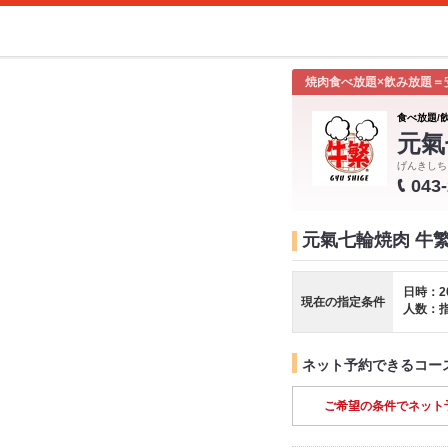
焼肉食べ放題×飲み放題＝
食べ放題/
元氣
げんきしち
043
元氣七輪焼肉 牛
日時：2
現在の指定条件
人数：
ネット予約できるコー
ご希望の条件でネット