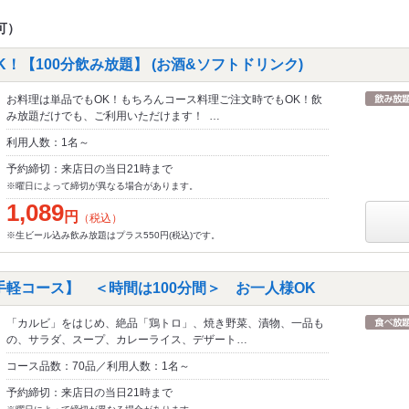
可）
！【100分飲み放題】 (お酒&ソフトドリンク)
お料理は単品でもOK！もちろんコース料理ご注文時でもOK！飲
み放題だけでも、ご利用いただけます！ …
利用人数：1名～
予約締切：来店日の当日21時まで
※曜日によって締切が異なる場合があります。
1,089
円
（税込）
※生ビール込み飲み放題はプラス550円(税込)です。
手軽コース】 ＜時間は100分間＞ お一人様OK
「カルビ」をはじめ、絶品「鶏トロ」、焼き野菜、漬物、一品も
の、サラダ、スープ、カレーライス、デザート…
コース品数：70品／利用人数：1名～
予約締切：来店日の当日21時まで