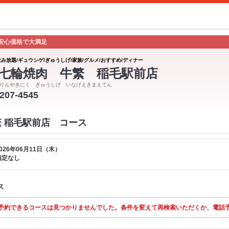
安心価格で大満足
飲み放題/ギュウシゲ/ぎゅうしげ/家族/グルメ/おすすめ/ディナー
七輪焼肉 牛繁 稲毛駅前店
りんやきにく ぎゅうしげ いなげえきまえてん
-207-4545
繁 稲毛駅前店 コース
026年06月11日（木）
指定なし
ス
予約できるコースは見つかりませんでした。条件を変えて再検索いただくか、電話