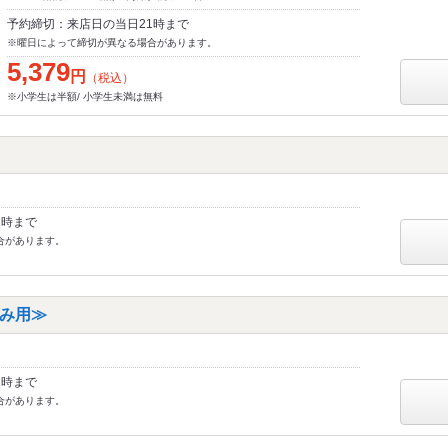
予約締切：来店日の当日21時まで
※曜日によって締切が異なる場合があります。
5,379
円
（税込）
※小学生は半額/ 小学生未満は無料
1時まで
合があります。
み用≫
1時まで
合があります。