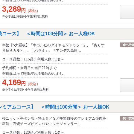
※曜日によって締切が異なる場合があります。
3,289
円
（税込）
※小学生は半額/小学生未満は無料
コース】 ＜時間は100分間＞ お一人様OK
牛繁【5大看板】「牛カルビのダイヤモンドカット」、「炙りす
き焼きカルビ」、「ハラミ」、「アンデス高原…
コース品数：115品／利用人数：1名～
予約締切：来店日の当日21時まで
※曜日によって締切が異なる場合があります。
4,169
円
（税込）
※小学生は半額/ 小学生未満は無料
レミアムコース】 ＜時間は100分間＞ お一人様OK
桜ユッケ・牛タン塩・特上ミノなど牛繁自慢のプレミアム焼肉を
堪能！石焼チーズビビンバやユッケジャンラー…
コース品数：120品／利用人数：1名～