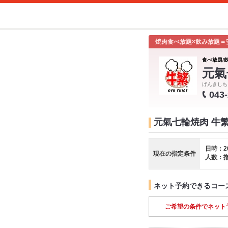
焼肉食べ放題×飲み放題＝
食べ放題/
元氣
げんきしち
043
元氣七輪焼肉 牛
日時：2
現在の指定条件
人数：
ネット予約できるコー
ご希望の条件でネット