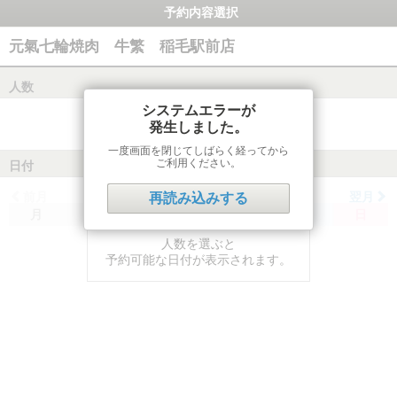
予約内容選択
元氣七輪焼肉 牛繁 稲毛駅前店
人数
システムエラーが
発生しました。
一度画面を閉じてしばらく経ってから
ご利用ください。
日付
前月
翌月
再読み込みする
月
火
水
木
金
土
日
人数を選ぶと
予約可能な日付が表示されます。