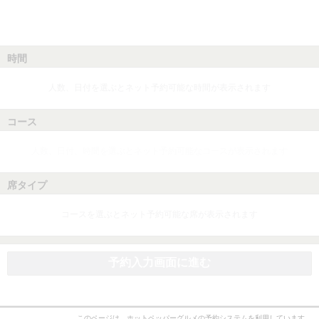
時間
人数、日付を選ぶとネット予約可能な時間が表示されます
コース
人数、日付、時間を選ぶとネット予約可能なコースが表示されます
席タイプ
コースを選ぶとネット予約可能な席が表示されます
予約入力画面に進む
このページは、ホットペッパーグルメの予約システムを利用しています。