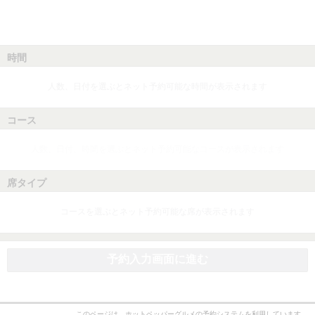
時間
人数、日付を選ぶとネット予約可能な時間が表示されます
コース
人数、日付、時間を選ぶとネット予約可能なコースが表示されます
席タイプ
コースを選ぶとネット予約可能な席が表示されます
予約入力画面に進む
このページは、ホットペッパーグルメの予約システムを利用しています。