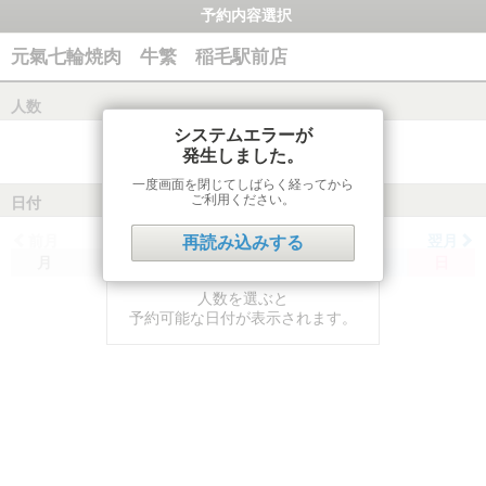
予約内容選択
元氣七輪焼肉 牛繁 稲毛駅前店
人数
システムエラーが
発生しました。
一度画面を閉じてしばらく経ってから
ご利用ください。
日付
前月
翌月
再読み込みする
月
火
水
木
金
土
日
人数を選ぶと
予約可能な日付が表示されます。