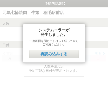
予約内容選択
元氣七輪焼肉 牛繁 稲毛駅前店
人数
システムエラーが
発生しました。
一度画面を閉じてしばらく経ってから
ご利用ください。
日付
前月
翌月
再読み込みする
月
火
水
木
金
土
日
人数を選ぶと
予約可能な日付が表示されます。