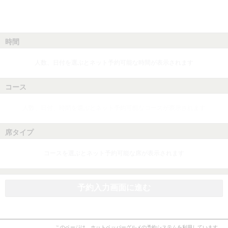
時間
人数、日付を選ぶとネット予約可能な時間が表示されます
コース
人数、日付、時間を選ぶとネット予約可能なコースが表示されます
席タイプ
コースを選ぶとネット予約可能な席が表示されます
予約入力画面に進む
このページは、ホットペッパーグルメの予約システムを利用しています。