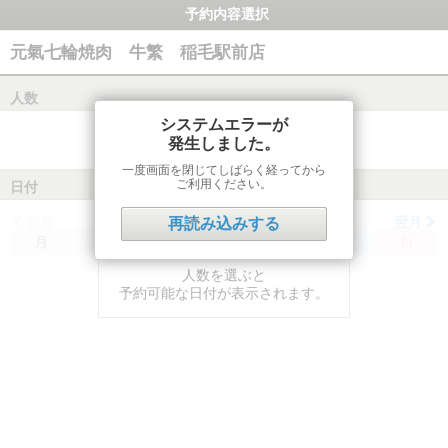
予約内容選択
元氣七輪焼肉 牛繁 稲毛駅前店
人数
システムエラーが
発生しました。
一度画面を閉じてしばらく経ってから
ご利用ください。
日付
前月
翌月
再読み込みする
月
火
水
木
金
土
日
人数を選ぶと
予約可能な日付が表示されます。