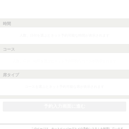
時間
人数、日付を選ぶとネット予約可能な時間が表示されます
コース
人数、日付、時間を選ぶとネット予約可能なコースが表示されます
席タイプ
コースを選ぶとネット予約可能な席が表示されます
予約入力画面に進む
このページは、ホットペッパーグルメの予約システムを利用しています。