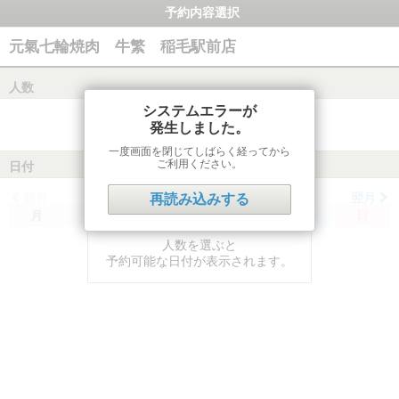
予約内容選択
元氣七輪焼肉 牛繁 稲毛駅前店
人数
システムエラーが
発生しました。
一度画面を閉じてしばらく経ってから
ご利用ください。
日付
前月
翌月
再読み込みする
月
火
水
木
金
土
日
人数を選ぶと
予約可能な日付が表示されます。