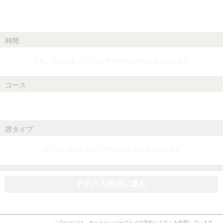
時間
人数、日付を選ぶとネット予約可能な時間が表示されます
コース
人数、日付、時間を選ぶとネット予約可能なコースが表示されます
席タイプ
コースを選ぶとネット予約可能な席が表示されます
予約入力画面に進む
このページは、ホットペッパーグルメの予約システムを利用しています。