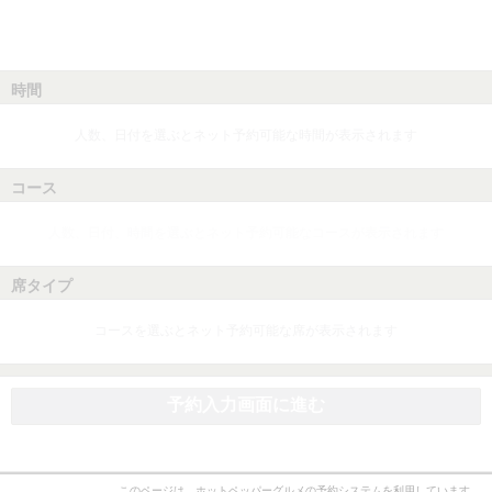
時間
人数、日付を選ぶとネット予約可能な時間が表示されます
コース
人数、日付、時間を選ぶとネット予約可能なコースが表示されます
席タイプ
コースを選ぶとネット予約可能な席が表示されます
予約入力画面に進む
このページは、ホットペッパーグルメの予約システムを利用しています。