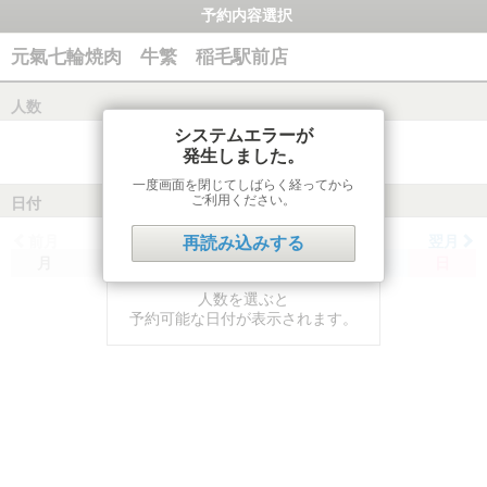
予約内容選択
元氣七輪焼肉 牛繁 稲毛駅前店
人数
システムエラーが
発生しました。
一度画面を閉じてしばらく経ってから
ご利用ください。
日付
前月
翌月
再読み込みする
月
火
水
木
金
土
日
人数を選ぶと
予約可能な日付が表示されます。