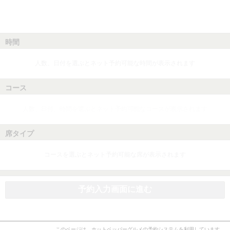
時間
人数、日付を選ぶとネット予約可能な時間が表示されます
コース
人数、日付、時間を選ぶとネット予約可能なコースが表示されます
席タイプ
コースを選ぶとネット予約可能な席が表示されます
予約入力画面に進む
このページは、ホットペッパーグルメの予約システムを利用しています。