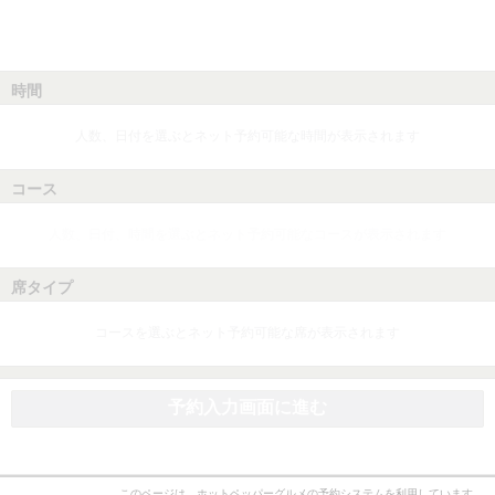
時間
人数、日付を選ぶとネット予約可能な時間が表示されます
コース
人数、日付、時間を選ぶとネット予約可能なコースが表示されます
席タイプ
コースを選ぶとネット予約可能な席が表示されます
予約入力画面に進む
このページは、ホットペッパーグルメの予約システムを利用しています。