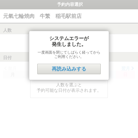
予約内容選択
元氣七輪焼肉 牛繁 稲毛駅前店
人数
システムエラーが
発生しました。
一度画面を閉じてしばらく経ってから
ご利用ください。
日付
前月
翌月
再読み込みする
月
火
水
木
金
土
日
人数を選ぶと
予約可能な日付が表示されます。