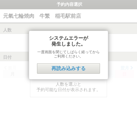
予約内容選択
元氣七輪焼肉 牛繁 稲毛駅前店
人数
システムエラーが
発生しました。
一度画面を閉じてしばらく経ってから
ご利用ください。
日付
前月
翌月
再読み込みする
月
火
水
木
金
土
日
人数を選ぶと
予約可能な日付が表示されます。