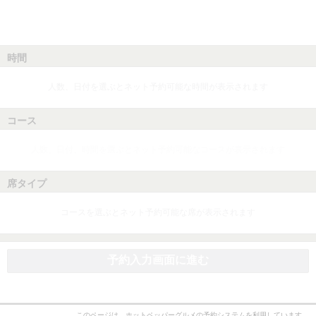
時間
人数、日付を選ぶとネット予約可能な時間が表示されます
コース
人数、日付、時間を選ぶとネット予約可能なコースが表示されます
席タイプ
コースを選ぶとネット予約可能な席が表示されます
予約入力画面に進む
このページは、ホットペッパーグルメの予約システムを利用しています。