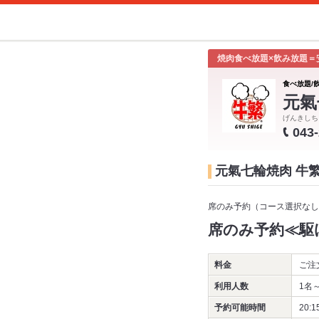
焼肉食べ放題×飲み放題＝
食べ放題/
元氣
げんきしち
043
元氣七輪焼肉 牛
席のみ予約（コース選択なし
席のみ予約≪駆
料金
ご注
利用人数
1名
予約可能時間
20:1