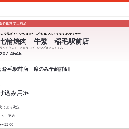
安心価格で大満足
飲み放題/ギュウシゲ/ぎゅうしげ/家族/グルメ/おすすめ/ディナー
七輪焼肉 牛繁 稲毛駅前店
りんやきにく ぎゅうしげ いなげえきまえてん
-207-4545
繁 稲毛駅前店 席のみ予約詳細
）
け込み用≫
文により決定
～
のご予約
5～22:00