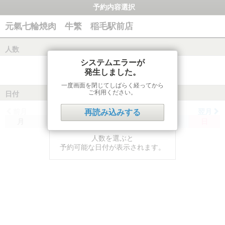
予約内容選択
元氣七輪焼肉 牛繁 稲毛駅前店
人数
システムエラーが
発生しました。
一度画面を閉じてしばらく経ってから
ご利用ください。
日付
前月
翌月
再読み込みする
月
火
水
木
金
土
日
人数を選ぶと
予約可能な日付が表示されます。