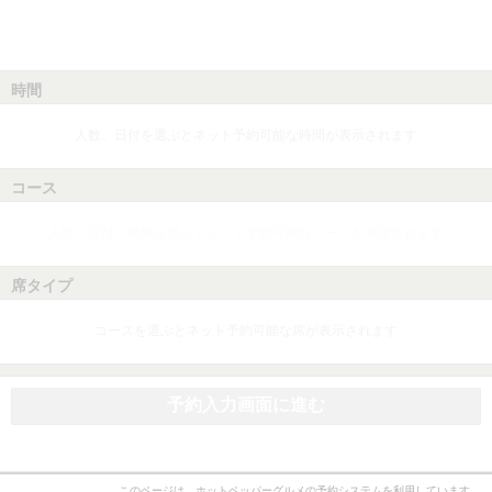
時間
人数、日付を選ぶとネット予約可能な時間が表示されます
コース
人数、日付、時間を選ぶとネット予約可能なコースが表示されます
席タイプ
コースを選ぶとネット予約可能な席が表示されます
予約入力画面に進む
このページは、ホットペッパーグルメの予約システムを利用しています。