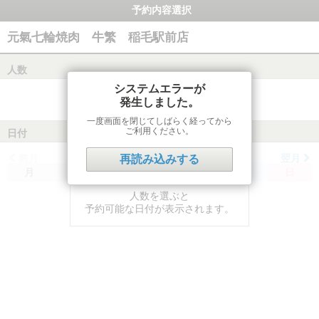
予約内容選択
元氣七輪焼肉 牛繁 稲毛駅前店
人数
システムエラーが
発生しました。
一度画面を閉じてしばらく経ってから
ご利用ください。
日付
前月
翌月
再読み込みする
月
火
水
木
金
土
日
人数を選ぶと
予約可能な日付が表示されます。