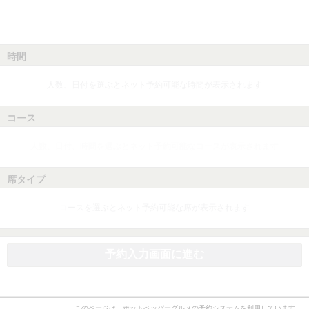
時間
人数、日付を選ぶとネット予約可能な時間が表示されます
コース
人数、日付、時間を選ぶとネット予約可能なコースが表示されます
席タイプ
コースを選ぶとネット予約可能な席が表示されます
予約入力画面に進む
このページは、ホットペッパーグルメの予約システムを利用しています。