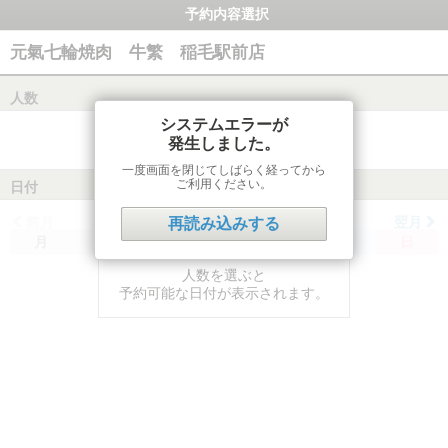
予約内容選択
元氣七輪焼肉 牛繁 稲毛駅前店
人数
システムエラーが
発生しました。
一度画面を閉じてしばらく経ってから
ご利用ください。
日付
前月
翌月
再読み込みする
月
火
水
木
金
土
日
人数を選ぶと
予約可能な日付が表示されます。