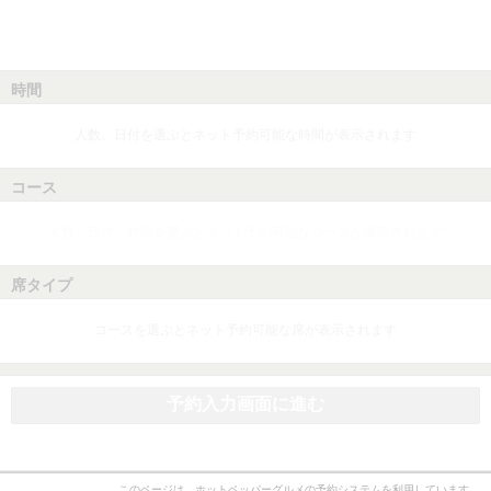
時間
人数、日付を選ぶとネット予約可能な時間が表示されます
コース
人数、日付、時間を選ぶとネット予約可能なコースが表示されます
席タイプ
コースを選ぶとネット予約可能な席が表示されます
予約入力画面に進む
このページは、ホットペッパーグルメの予約システムを利用しています。