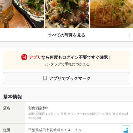
すべての写真を見る
アプリ
なら何度もログイン不要ですぐ確認！
ワンタップで手軽につかえる
アプリでブックマーク
基本情報
店名
彩食酒楽和's
成田/居酒屋/イタリアン/座敷/カウンター/飲み放題/コース/宴会/歓送迎会/誕
生日/貸切
住所
千葉県成田市花崎町８１４－１５