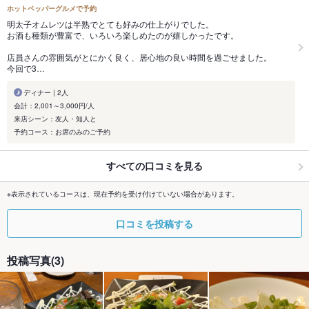
ホットペッパーグルメで予約
明太子オムレツは半熟でとても好みの仕上がりでした。
お酒も種類が豊富で、いろいろ楽しめたのが嬉しかったです。
店員さんの雰囲気がとにかく良く、居心地の良い時間を過ごせました。
今回で3…
ディナー | 2人
会計：2,001～3,000円/人
来店シーン：友人・知人と
予約コース：お席のみのご予約
すべての口コミを見る
※表示されているコースは、現在予約を受け付けていない場合があります。
口コミを投稿する
投稿写真(3)