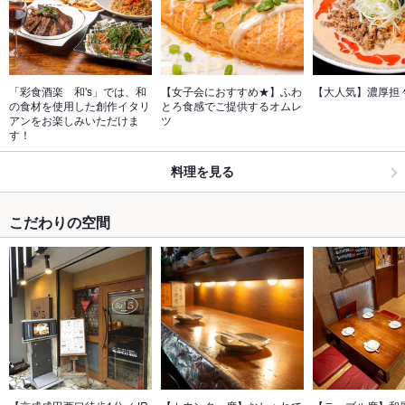
「彩食酒楽　和's」では、和
【女子会におすすめ★】ふわ
【大人気】濃厚担
の食材を使用した創作イタリ
とろ食感でご提供するオムレ
アンをお楽しみいただけま
ツ
す！
料理を見る
こだわりの空間