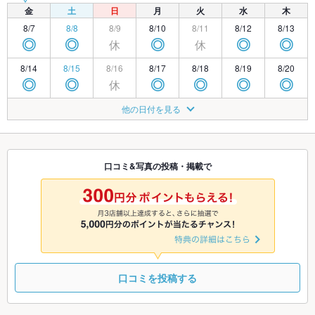
金
土
日
月
火
水
木
8/7
8/8
8/9
8/10
8/11
8/12
8/13
休
休
◎
◎
◎
◎
◎
8/14
8/15
8/16
8/17
8/18
8/19
8/20
休
◎
◎
◎
◎
◎
◎
8/21
8/22
8/23
8/24
8/25
8/26
8/27
他の日付を見る
休
◎
◎
◎
◎
◎
◎
8/28
8/29
8/30
8/31
9/1
9/2
9/3
休
◎
◎
◎
◎
◎
◎
口コミ&写真の投稿・掲載で
9/4
9/5
9/6
9/7
9/8
9/9
9/10
休
◎
◎
◎
◎
◎
◎
口コミを投稿する