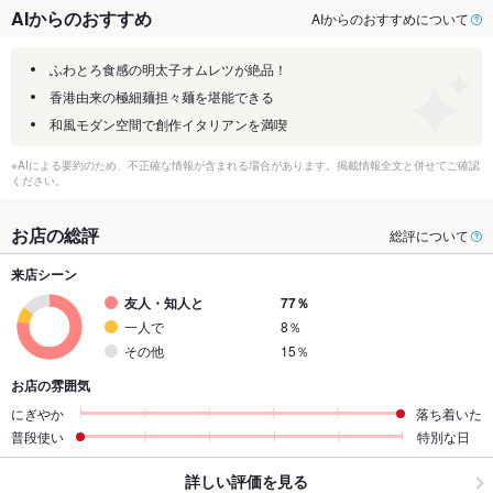
AIからのおすすめ
AIからのおすすめについて
ふわとろ食感の明太子オムレツが絶品！
香港由来の極細麺担々麺を堪能できる
和風モダン空間で創作イタリアンを満喫
※AIによる要約のため、不正確な情報が含まれる場合があります。掲載情報全文と併せてご確認
ください。
お店の総評
総評について
来店シーン
友人・知人と
77％
一人で
8％
その他
15％
お店の雰囲気
にぎやか
落ち着いた
普段使い
特別な日
詳しい評価を見る