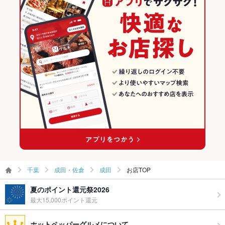
その他
飲み放題
あり ：飲み放題付きコース、単品飲み放題プランご用意してお
成田のグルメランキング
ります。
成田の居酒屋ランキング
食べ放題
なし
お酒
カクテル充実
お子様連れ
お子様連れOK ：お子様連れの方来店可能です。
ウェディン
応相談
グパーティ
ー二次会
備考
■日替わり弁当 テイクアウト＆配達サービスあり■オードブル
予約
千葉
成田・佐倉
成田
お店TOP
夏のポイント還元祭2026
最大15,000ポイント還元
ホットペッパーグルメについて