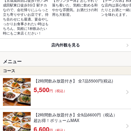
【京成成田西口徒歩1分／JR
【カウンター席】おしゃれで
【テーブル席】和
成田駅東口徒歩3分】駅チカ
落ち着いた、気軽に飲める和
な店内は居心地が
なので、会社帰りにふらっと
やかな雰囲気。お酒だけの利
たりとお酒と一緒
立ち寄りやすいお店です。待
用も大歓迎。
ンを味わえます。
ち合わせにも最適。宴会やし
っかりお食事されたい時はも
ちろん、気軽に1杯飲みたい
時にもご来店ください！
店内外観を見る
メニュー
コース
【2時間飲み放題付き】 全7品5500円(税込)
5,500
円（税込）
【2時間飲み放題付き】全9品6600円（税込）
超お得！ボリュームMAX
6,600
円（税込）