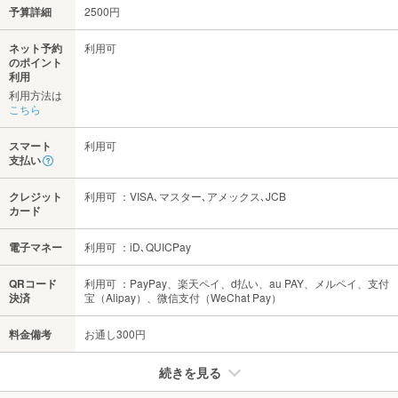
予算詳細
2500円
ネット予約
利用可
のポイント
利用
利用方法は
こちら
スマート
利用可
支払い
クレジット
利用可 ：VISA､マスター､アメックス､JCB
カード
電子マネー
利用可 ：iD､QUICPay
QRコード
利用可 ：PayPay、楽天ペイ、d払い、au PAY、メルペイ、支付
決済
宝（Alipay）、微信支付（WeChat Pay）
料金備考
お通し300円
続きを見る