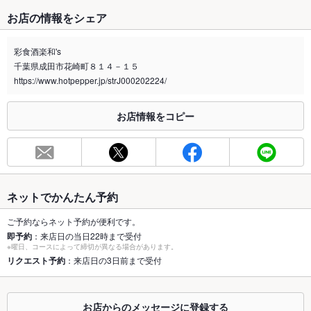
たばこ
お店の情報をシェア
禁煙・喫煙
全席喫煙可
喫煙可能です。
彩食酒楽和's
千葉県成田市花崎町８１４－１５
喫煙専用室
なし
https://www.hotpepper.jp/strJ000202224/
※2020年4月1日～受動喫煙対策に関する法律が施行されています。正しい情報はお店へお問い
合わせください。
お店情報をコピー
お席
総席数
25席(カウンター4席、テーブル12席(4人掛×3)、お座敷9席ござ
います。)
最大宴会収
25人(着席の場合、最大約25名様収容可能です。)
ネットでかんたん予約
容人数
ご予約ならネット予約が便利です。
個室
なし ：個室はございません。
即予約
：来店日の当日22時まで受付
※曜日、コースによって締切が異なる場合があります。
座敷
リクエスト予約
：来店日の3日前まで受付
なし ：お座敷に9席ご用意いたしております。
掘りごたつ
なし ：掘りごたつはございません。
お店からのメッセージに登録する