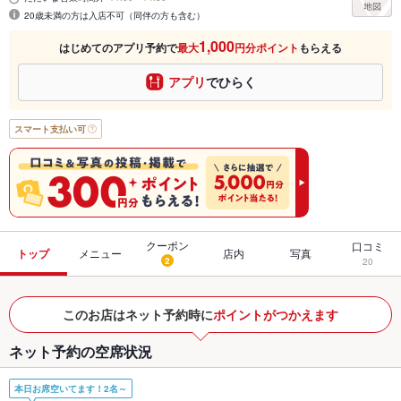
20歳未満の方は入店不可（同伴の方も含む）
1,000
はじめてのアプリ予約で
最大
円分ポイント
もらえる
アプリ
でひらく
スマート支払い可
クーポン
口コミ
トップ
メニュー
店内
写真
2
20
このお店はネット予約時に
ポイントがつかえます
ネット予約の空席状況
本日お席空いてます！2名～