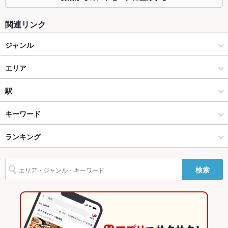
カウンター
あり
関連リンク
ソファー
なし
ジャンル
テラス席
なし
居酒屋
貸切
エリア
貸切不可 ：20名～25名様貸切対応可能です。又、曜日・予算に
よって対応可否がございますので、お気軽にご相談下さい。
創作
成田
駅
設備
Wi-Fi
あり
成田・佐倉 × 居酒屋
成田 × 居酒屋
京成成田駅
キーワード
バリアフリ
なし ：バリアフリー対応不可です。
成田・佐倉 × 創作
成田 × 創作
公津の杜駅
ランキング
からあげ
エビ料理
フライドポテト
ソーセージ
つくね
ステーキ
ー
オムライス
シチュー
シーフード
リゾット
パスタ
カルボナーラ
成田駅 × 居酒屋
千葉
成田駅
千葉のグルメランキング
駐車場
なし ：近くにコインパーキングがございます。
検索
ペペロンチーノ
ピザ
マルゲリータ
チャーハン
フレンチトースト
成田駅 × 創作
千葉 × 居酒屋
千葉の居酒屋ランキング
英語メニュ
あり
デザート
アヒージョ
生ハム
和牛ステーキ
ー
千葉 × 創作
成田・佐倉のグルメランキング
その他設備
カウンター、テーブル席、お座敷席がございます。
成田・佐倉の居酒屋ランキング