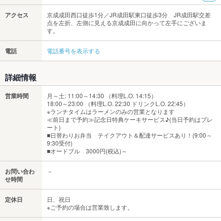
アクセス
京成成田西口徒歩1分／JR成田駅東口徒歩3分 JR成田駅交差
点を左折、左側に見える京成成田に向かって左手にございま
す。
電話
電話番号を表示する
詳細情報
営業時間
月～土: 11:00～14:30 （料理L.O. 14:15）
18:00～23:00 （料理L.O. 22:30 ドリンクL.O. 22:45）
※ランチタイムはラーメンのみの営業となります
≪前日まで予約≫記念日特典ケーキサービス♪(当日予約はプレ
ート)
■日替わりお弁当 テイクアウト＆配達サービスあり！(9:00～
9:30受付)
■オードブル 3000円(税込)～
お問い合わ
－
せ時間
定休日
日、祝日
※ご予約の場合は営業致します。