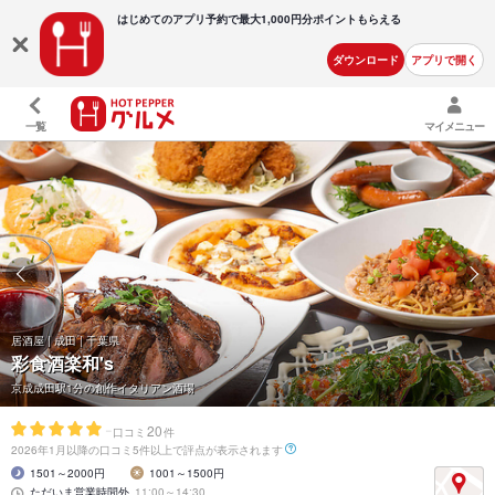
はじめてのアプリ予約で最大
1,000円分ポイントもらえる
ダウンロード
アプリで開く
一覧
マイメニュー
居酒屋 | 成田 | 千葉県
彩食酒楽和's
京成成田駅1分の創作イタリアン酒場
-
20
口コミ
件
2026年1月以降の口コミ5件以上で評点が表示されます
1501～2000円
1001～1500円
ただいま営業時間外
11:00～14:30