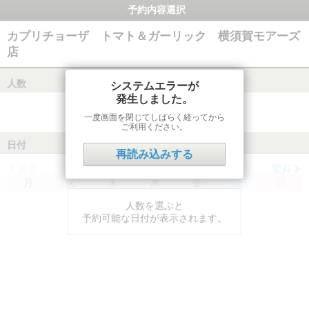
予約内容選択
カプリチョーザ トマト＆ガーリック 横須賀モアーズ
店
人数
システムエラーが
発生しました。
一度画面を閉じてしばらく経ってから
ご利用ください。
日付
再読み込みする
前月
翌月
月
火
水
木
金
土
日
人数を選ぶと
予約可能な日付が表示されます。