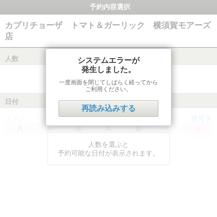
予約内容選択
カプリチョーザ トマト＆ガーリック 横須賀モアーズ
店
人数
システムエラーが
発生しました。
一度画面を閉じてしばらく経ってから
ご利用ください。
日付
再読み込みする
前月
翌月
月
火
水
木
金
土
日
人数を選ぶと
予約可能な日付が表示されます。