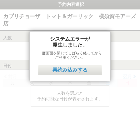
予約内容選択
カプリチョーザ トマト＆ガーリック 横須賀モアーズ
店
人数
システムエラーが
発生しました。
一度画面を閉じてしばらく経ってから
ご利用ください。
日付
再読み込みする
前月
翌月
月
火
水
木
金
土
日
人数を選ぶと
予約可能な日付が表示されます。