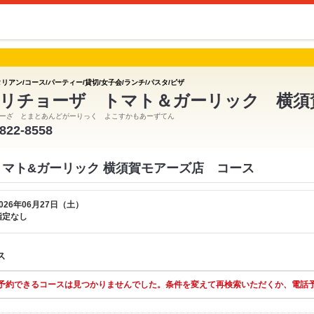
リアン/コース/パーティー/貸切/女子会/ランチ/パスタ/ピザ
リチョーザ トマト＆ガーリック 横須
ーざ とまとあんどがーりっく よこすかもあーずてん
-822-8558
トマト&ガーリック 横須賀モアーズ店 コース
026年06月27日（土）
指定なし
ス
予約できるコースは見つかりませんでした。条件を変えて再検索いただくか、電話