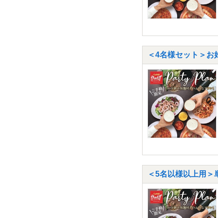
＜4名様セット＞お
＜5名以様以上用＞