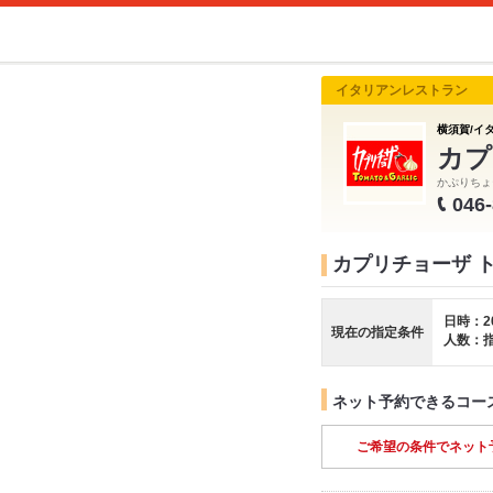
イタリアンレストラン
横須賀/イタ
カプ
かぷりちょ
046
カプリチョーザ 
日時：2
現在の指定条件
人数：
ネット予約できるコー
ご希望の条件でネット