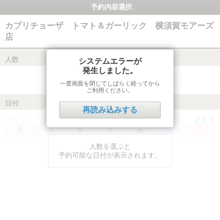
予約内容選択
カプリチョーザ トマト＆ガーリック 横須賀モアーズ
店
人数
システムエラーが
発生しました。
一度画面を閉じてしばらく経ってから
ご利用ください。
日付
再読み込みする
前月
翌月
月
火
水
木
金
土
日
人数を選ぶと
予約可能な日付が表示されます。