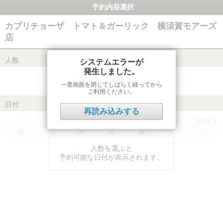
予約内容選択
カプリチョーザ トマト＆ガーリック 横須賀モアーズ
店
人数
システムエラーが
発生しました。
一度画面を閉じてしばらく経ってから
ご利用ください。
日付
再読み込みする
前月
翌月
月
火
水
木
金
土
日
人数を選ぶと
予約可能な日付が表示されます。