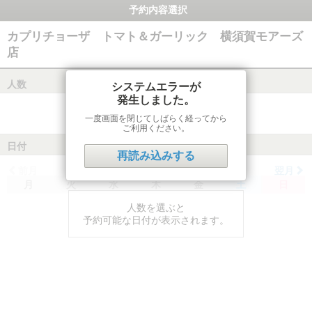
予約内容選択
カプリチョーザ トマト＆ガーリック 横須賀モアーズ
店
人数
システムエラーが
発生しました。
一度画面を閉じてしばらく経ってから
ご利用ください。
日付
再読み込みする
前月
翌月
月
火
水
木
金
土
日
人数を選ぶと
予約可能な日付が表示されます。