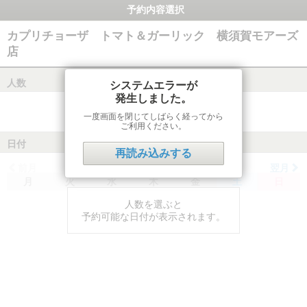
予約内容選択
カプリチョーザ トマト＆ガーリック 横須賀モアーズ
店
人数
システムエラーが
発生しました。
一度画面を閉じてしばらく経ってから
ご利用ください。
日付
再読み込みする
前月
翌月
月
火
水
木
金
土
日
人数を選ぶと
予約可能な日付が表示されます。