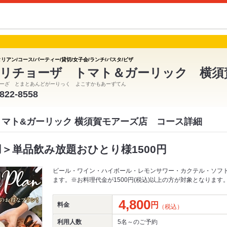
リアン/コース/パーティー/貸切/女子会/ランチ/パスタ/ピザ
リチョーザ トマト＆ガーリック 横須
ーざ とまとあんどがーりっく よこすかもあーずてん
-822-8558
トマト&ガーリック 横須賀モアーズ店 コース詳細
＞単品飲み放題おひとり様1500円
ビール・ワイン・ハイボール・レモンサワー・カクテル・ソフ
ます。※お料理代金が1500円(税込)以上の方が対象となります
4,800
円
料金
（税込）
利用人数
5名～
のご予約