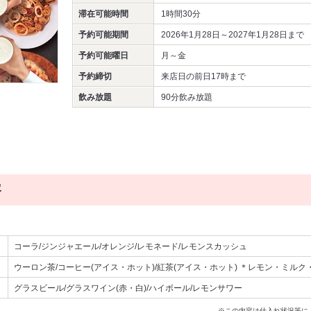
滞在可能時間
1時間30分
予約可能期間
2026年1月28日～2027年1月28日まで
予約可能曜日
月～金
予約締切
来店日の前日17時まで
飲み放題
90分飲み放題
容
コーラ/ジンジャエール/オレンジ/レモネード/レモンスカッシュ
ウーロン茶/コーヒー(アイス・ホット)/紅茶(アイス・ホット) ＊レモン・ミル
グラスビール/グラスワイン(赤・白)/ハイボール/レモンサワー
※この内容は仕入れ状況等に