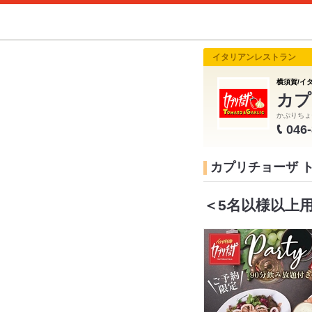
イタリアンレストラン
横須賀/イタ
カプ
かぷりちょ
046
カプリチョーザ 
＜5名以様以上用