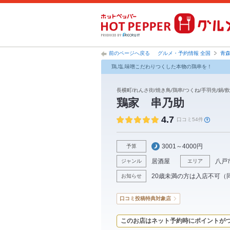
前のページへ戻る
グルメ・予約情報 全国
青
鶏,塩,味噌こだわりつくした本物の鶏串を！
長横町/れんさ街/焼き鳥/鶏串/つくね/手羽先/鍋/
鶏家 串乃助
4.7
口コミ54件
3001～4000円
予算
居酒屋
八戸
ジャンル
エリア
20歳未満の方は入店不可（
お知らせ
口コミ投稿特典対象店
このお店はネット予約時にポイントが