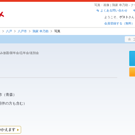
写真・画像 | 鶏家 串乃助 
よくある問い合わせ
ようこそ、
さん
ゲスト
会員登録する（無料）
森
八戸
八戸市
鶏家 串乃助
写真
飲み放題/新年会/忘年会/送別会
市
（
青森
）
同伴の方も含む）
つかえます