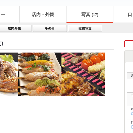
ュー
店内・外観
写真
口
(17)
枚）
1
1