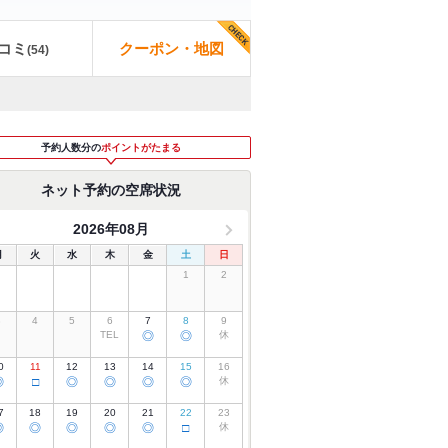
コミ
クーポン・地図
(
54
)
予約人数分の
ポイントがたまる
ネット予約の空席状況
2026年08月
月
火
水
木
金
土
日
1
2
3
4
5
6
7
8
9
TEL
◎
◎
休
0
11
12
13
14
15
16
◎
□
◎
◎
◎
◎
休
7
18
19
20
21
22
23
◎
◎
◎
◎
◎
□
休