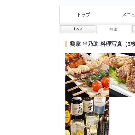
トップ
メニ
鶏家 串乃助
料理写真（5