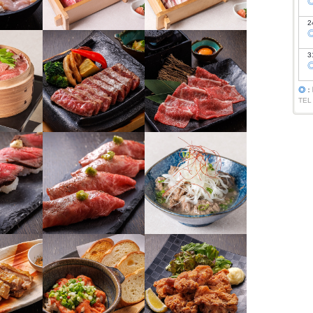
2
3
◎
：
TEL