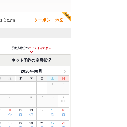
コミ
クーポン・地図
(
174
)
予約人数分の
ポイントがたまる
ネット予約の空席状況
2026年08月
月
火
水
木
金
土
日
1
2
3
4
5
6
7
8
9
TEL
0
11
12
13
14
15
16
EL
◎
◎
◎
TEL
◎
◎
7
18
19
20
21
22
23