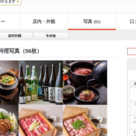
つかえます
ュー
店内・外観
写真
口
(81)
料理写真（56枚）
1
T
1