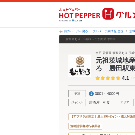
前のページへ戻る
グルメ・予約情報 全国
茨
個室席あり！2名様～ご予約受付中◎
水戸 居酒屋 個室席あり 茨城
元祖茨城地
ろ 勝田駅
4.1
口
3001～4000円
予算
居酒屋
和食
ジャンル
エリア
【アプリ予約限定】最大350ポイント還元対象
適格請求書発行事業者