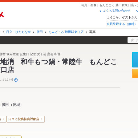
写真・画像 | もんどころ 勝田駅東口店 
よくある問い合わせ
ようこそ、
さん
ゲスト
会員登録する（無料）
城
日立・ひたちなか
勝田
もんどころ 勝田駅東口店
写真
食材 飲み放題 誕生日 記念 女子会 宴会 和食
産地消 和牛もつ鍋・常陸牛 もんどこ
東口店
コミ174件
勝田
（
茨城
）
店
口コミ投稿特典対象店