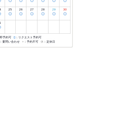
◎
◎
◎
◎
◎
◎
◎
4
25
26
27
28
29
30
◎
◎
◎
◎
◎
◎
◎
1
◎
即予約可
□
：リクエスト予約可
：要問い合わせ
×
：予約不可
休
：定休日