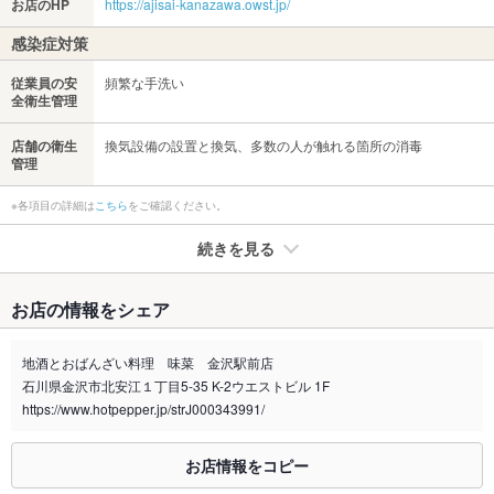
お店のHP
https://ajisai-kanazawa.owst.jp/
感染症対策
従業員の安
頻繁な手洗い
全衛生管理
店舗の衛生
換気設備の設置と換気、多数の人が触れる箇所の消毒
管理
※各項目の詳細は
こちら
をご確認ください。
続きを見る
たばこ
お店の情報をシェア
禁煙・喫煙
全席喫煙可
地酒とおばんざい料理 味菜 金沢駅前店
喫煙専用室
なし
石川県金沢市北安江１丁目5-35 K-2ウエストビル 1F
https://www.hotpepper.jp/strJ000343991/
※2020年4月1日～受動喫煙対策に関する法律が施行されています。正しい情報はお店へお問い
合わせください。
お店情報をコピー
お席