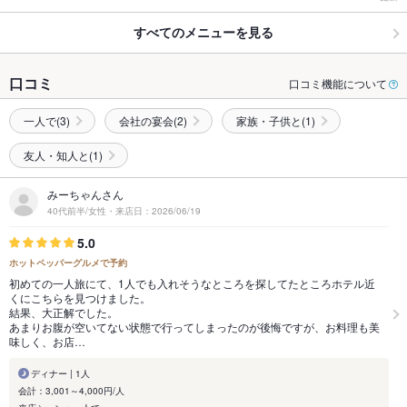
すべてのメニューを見る
口コミ
口コミ機能について
一人で(3)
会社の宴会(2)
家族・子供と(1)
友人・知人と(1)
みーちゃんさん
40代前半/女性・来店日：2026/06/19
5.0
ホットペッパーグルメで予約
初めての一人旅にて、1人でも入れそうなところを探してたところホテル近
くにこちらを見つけました。
結果、大正解でした。
あまりお腹が空いてない状態で行ってしまったのが後悔ですが、お料理も美
味しく、お店…
ディナー | 1人
会計：3,001～4,000円/人