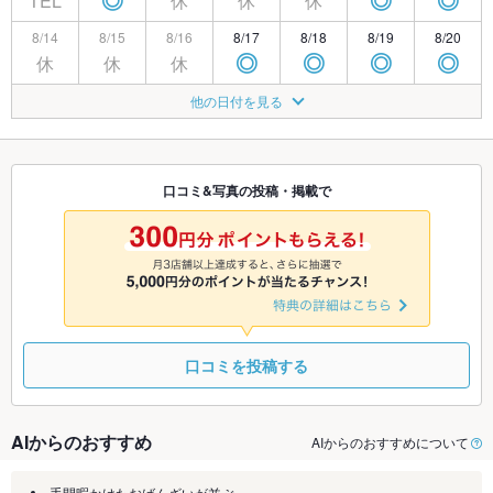
TEL
休
休
休
◎
◎
◎
8/14
8/15
8/16
8/17
8/18
8/19
8/20
休
休
休
◎
◎
◎
◎
8/21
8/22
8/23
8/24
8/25
8/26
8/27
他の日付を見る
休
◎
◎
◎
◎
◎
◎
8/28
8/29
8/30
8/31
9/1
9/2
9/3
休
◎
◎
◎
◎
◎
◎
口コミ&写真の投稿・掲載で
9/4
9/5
9/6
9/7
9/8
9/9
9/10
休
◎
◎
◎
◎
◎
◎
口コミを投稿する
AIからのおすすめ
AIからのおすすめについて
手間暇かけたおばんざいが並ぶ