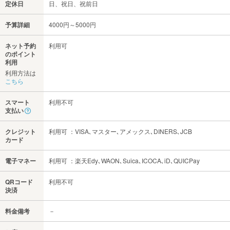
定休日
日、祝日、祝前日
予算詳細
4000円～5000円
ネット予約
利用可
のポイント
利用
利用方法は
こちら
スマート
利用不可
支払い
クレジット
利用可 ：VISA､マスター､アメックス､DINERS､JCB
カード
電子マネー
利用可 ：楽天Edy､WAON､Suica､ICOCA､iD､QUICPay
QRコード
利用不可
決済
料金備考
－