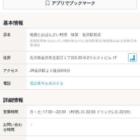
アプリでブックマーク
基本情報
店名
地酒とおばんざい料理 味菜 金沢駅前店
居酒屋/和食/おばんざい/海鮮/魚/おでん/金沢駅/駅近/地酒/飲み会/お刺身/日本
酒/接待
住所
石川県金沢市北安江１丁目5-35 K-2ウエストビル 1F
アクセス
JR金沢駅より徒歩約5分
電話
電話番号を表示する
詳細情報
営業時間
月～土: 17:30～22:30 （料理L.O. 22:00 ドリンクL.O. 22:00）
お問い合わ
－
せ時間