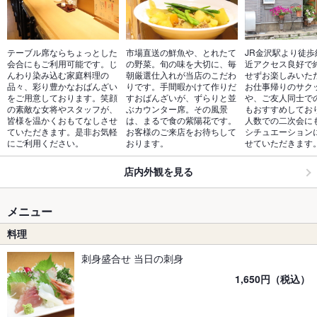
テーブル席ならちょっとした
市場直送の鮮魚や、とれたて
JR金沢駅より徒歩
会合にもご利用可能です。じ
の野菜。旬の味を大切に、毎
近アクセス良好で
んわり染み込む家庭料理の
朝厳選仕入れが当店のこだわ
せずお楽しみいた
品々、彩り豊かなおばんざい
りです。手間暇かけて作りだ
お仕事帰りのサク
をご用意しております。笑顔
すおばんざいが、ずらりと並
や、ご友人同士で
の素敵な女将やスタッフが、
ぶカウンター席。その風景
もおすすめしてお
皆様を温かくおもてなしさせ
は、まるで食の紫陽花です。
人数での二次会に
ていただきます。是非お気軽
お客様のご来店をお待ちして
シチュエーション
にご利用ください。
おります。
せていただきます
店内外観を見る
メニュー
料理
刺身盛合せ 当日の刺身
1,650円（税込）