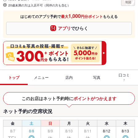
20歳未満の方は入店不可（同伴の方も含む）
1,000
はじめてのアプリ予約で
最大
円分ポイント
もらえる
アプリ
でひらく
口コミ
トップ
メニュー
店内
写真
7
このお店はネット予約時に
ポイントがつかえます
ネット予約の空席状況
金
土
日
月
火
水
木
8/7
8/8
8/9
8/10
8/11
8/12
8/13