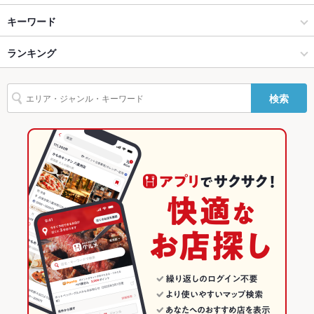
バリアフリ
なし
金沢(金沢駅･近江町･ひがし茶屋) × 居酒屋
金沢駅 × 居酒屋
金沢駅
キーワード
ー
金沢(金沢駅･近江町･ひがし茶屋) × 和風
金沢駅 × 和風
七ツ屋駅
ランキング
肉じゃが
からあげ
カキ料理・オイスター
刺身
湯豆腐
牛すじ
駐車場
なし
おばんざい
つくね
鶏皮
その他設備
－
金沢駅 × 居酒屋
石川
北鉄金沢駅
石川のグルメランキング
検索
その他
金沢駅 × 和風
石川 × 居酒屋
石川の居酒屋ランキング
飲み放題
なし
石川 × 和風
金沢(金沢駅･近江町･ひがし茶屋)のグルメランキング
食べ放題
なし
金沢(金沢駅･近江町･ひがし茶屋)の居酒屋ランキング
お酒
焼酎充実、日本酒充実
金沢駅のグルメランキング
お子様連れ
お子様連れ不可
金沢駅の居酒屋ランキング
ウェディン
－
グパーティ
ー二次会
備考
－