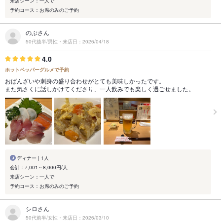
来店シーン：一人で
予約コース：お席のみのご予約
のぶさん
50代後半/男性・来店日：2026/04/18
4.0
ホットペッパーグルメで予約
おばんざいや刺身の盛り合わせがとても美味しかったです。
また気さくに話しかけてくださり、一人飲みでも楽しく過ごせました。
ディナー | 1人
会計：7,001～8,000円/人
来店シーン：一人で
予約コース：お席のみのご予約
シロさん
50代前半/女性・来店日：2026/03/10