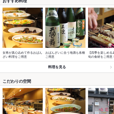
おすすめ料理
女将が真心込めて作るおばん
おばんざいに合う地酒も各種
【四季を楽しめる
ざい料理をご用意
ご用意
旬の食材をご用意
料理を見る
こだわりの空間