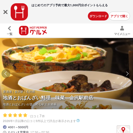
はじめてのアプリ予約で最大
1,000円分ポイントもらえる
ダウンロード
アプリで開く
一覧
マイメニュー
居酒屋 | 金沢駅 | 石川県
地酒とおばんざい料理 味菜 金沢駅前店
地酒とおばんざいが楽しめる駅近居酒屋
-
7
口コミ
件
2026年1月以降の口コミ5件以上で評点が表示されます
4001～5000円
ただいま営業中
17:30～22:30