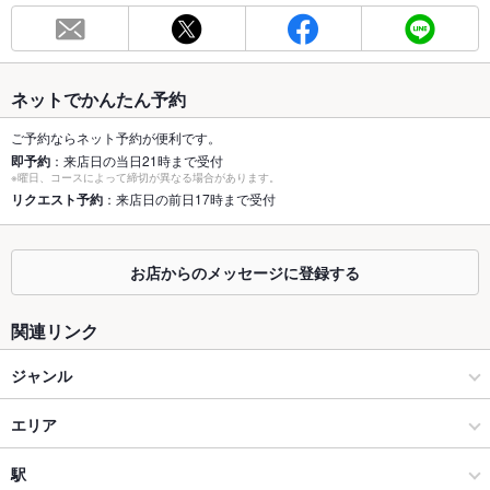
総席数
18席
最大宴会収
20人
容人数
ネットでかんたん予約
個室
なし
ご予約ならネット予約が便利です。
即予約
：来店日の当日21時まで受付
座敷
なし
※曜日、コースによって締切が異なる場合があります。
リクエスト予約
：来店日の前日17時まで受付
掘りごたつ
なし
カウンター
あり
お店からのメッセージに登録する
ソファー
なし
関連リンク
テラス席
なし
ジャンル
貸切
貸切不可
居酒屋
エリア
設備
Wi-Fi
なし
和風
金沢駅
駅