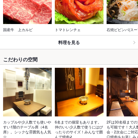
国産牛　上カルビ
トマトレンチェ
石焼ビビンバ(スー
料理を見る
こだわりの空間
カップルや少人数でも使いや
6名までの個室もあります。
2Fは30名様まで
すい1階のテーブル席（4名
仲のいい少人数で使うにはぴ
も可能です！大人
席）。シックな雰囲気も人気
ったりのサイズ！みんなで囲
会・2次会にご対
☆
んで焼肉♪
◎焼肉をお楽しみ