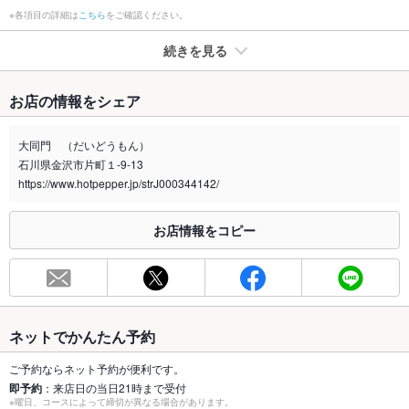
※各項目の詳細は
こちら
をご確認ください。
続きを見る
たばこ
お店の情報をシェア
禁煙・喫煙
全席禁煙
大同門 （だいどうもん）
喫煙専用室
なし
石川県金沢市片町１-9-13
https://www.hotpepper.jp/strJ000344142/
※2020年4月1日～受動喫煙対策に関する法律が施行されています。正しい情報はお店へお問い
合わせください。
お店情報をコピー
お席
総席数
40席(カウンター4席、テーブル4名×10)
最大宴会収
30人(30名まで)
容人数
ネットでかんたん予約
個室
あり ：半個室3室
ご予約ならネット予約が便利です。
即予約
：来店日の当日21時まで受付
座敷
あり
※曜日、コースによって締切が異なる場合があります。