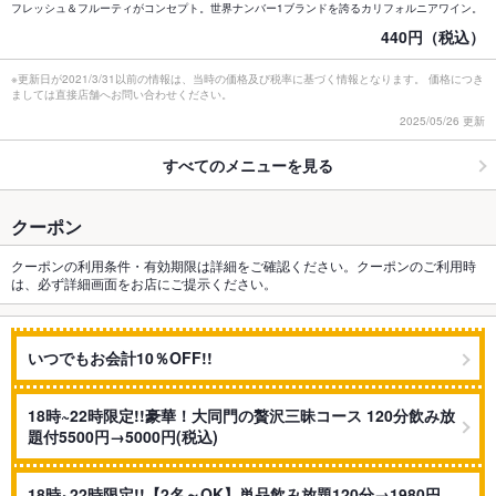
フレッシュ＆フルーティがコンセプト。世界ナンバー1ブランドを誇るカリフォルニアワイン。
440円（税込）
※更新日が2021/3/31以前の情報は、当時の価格及び税率に基づく情報となります。 価格につき
ましては直接店舗へお問い合わせください。
2025/05/26 更新
すべてのメニューを見る
クーポン
クーポンの利用条件・有効期限は詳細をご確認ください。クーポンのご利用時
は、必ず詳細画面をお店にご提示ください。
いつでもお会計10％OFF!!
18時~22時限定!!豪華！大同門の贅沢三昧コース 120分飲み放
題付5500円→5000円(税込)
18時~22時限定!!【2名～OK】単品飲み放題120分→1980円