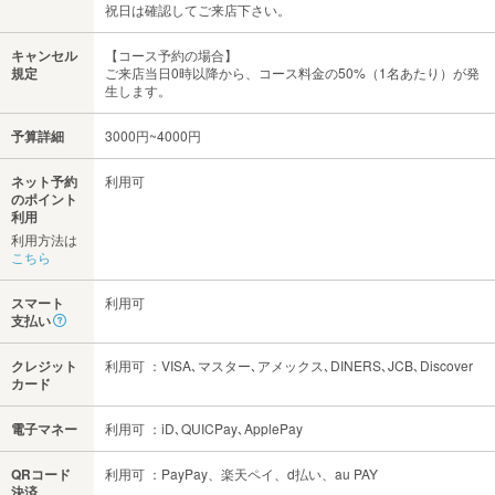
祝日は確認してご来店下さい。
キャンセル
【コース予約の場合】
規定
ご来店当日0時以降から、コース料金の50%（1名あたり）が発
生します。
予算詳細
3000円~4000円
ネット予約
利用可
のポイント
利用
利用方法は
こちら
スマート
利用可
支払い
クレジット
利用可 ：VISA､マスター､アメックス､DINERS､JCB､Discover
カード
電子マネー
利用可 ：iD､QUICPay､ApplePay
QRコード
利用可 ：PayPay、楽天ペイ、d払い、au PAY
決済