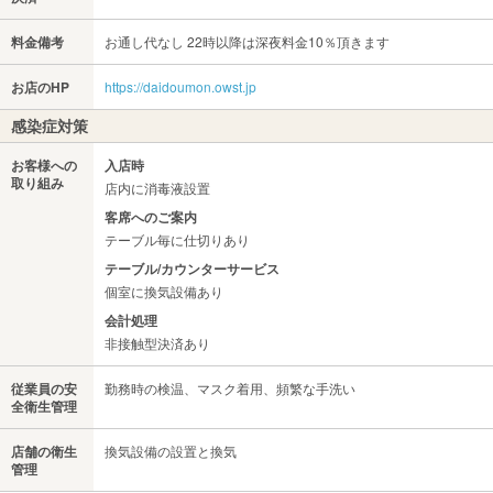
料金備考
お通し代なし 22時以降は深夜料金10％頂きます
お店のHP
https://daidoumon.owst.jp
感染症対策
お客様への
入店時
取り組み
店内に消毒液設置
客席へのご案内
テーブル毎に仕切りあり
テーブル/カウンターサービス
個室に換気設備あり
会計処理
非接触型決済あり
従業員の安
勤務時の検温、マスク着用、頻繁な手洗い
全衛生管理
店舗の衛生
換気設備の設置と換気
管理