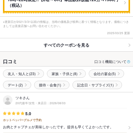
（税込）
※更新日が2021/3/31以前の情報は、当時の価格及び税率に基づく情報となります。価格につき
ましては直接店舗へお問い合わせください。
2025/03/25 更新
すべてのクーポンを見る
口コミ
口コミ機能について
友人・知人と(23)
家族・子供と(8)
会社の宴会(5)
デート(2)
接待・会食(1)
記念日・サプライズ(1)
ツキさん
20代後半/女性・来店日：2026/08/03
5.0
ホットペッパーグルメで予約
お肉とチャプチェが美味しかったです。提供も早くてよかったです。