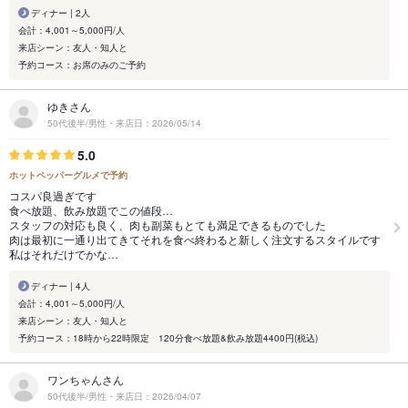
ディナー | 2人
会計：4,001～5,000円/人
来店シーン：友人・知人と
予約コース：お席のみのご予約
ゆきさん
50代後半/男性・来店日：2026/05/14
5.0
ホットペッパーグルメで予約
コスパ良過ぎです
食べ放題、飲み放題でこの値段…
スタッフの対応も良く、肉も副菜もとても満足できるものでした
肉は最初に一通り出てきてそれを食べ終わると新しく注文するスタイルです
私はそれだけでかな…
ディナー | 4人
会計：4,001～5,000円/人
来店シーン：友人・知人と
予約コース：18時から22時限定 120分食べ放題&飲み放題4400円(税込)
ワンちゃんさん
50代後半/男性・来店日：2026/04/07