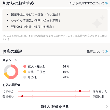
AIからのおすすめ
AIからのおすすめについて
国産牛上カルビは一度食べたい逸品！
シックな雰囲気の個室で焼肉を満喫！
翌5:00まで営業で深夜でも安心！
※AIによる要約のため、不正確な情報が含まれる場合があります。掲載情報全文と併せてご確認
ください。
お店の総評
総評について
来店シーン
友人・知人と
56％
家族・子供と
16％
その他
28％
お店の雰囲気
にぎやか
落ち着いた
普段使い
特別な日
詳しい評価を見る