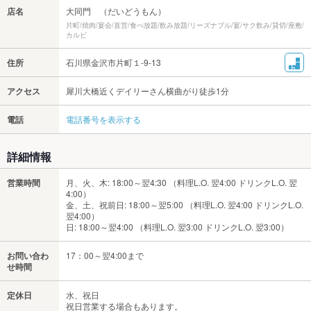
店名
大同門 （だいどうもん）
片町/焼肉/宴会/直営/食べ放題/飲み放題/リーズナブル/宴/サク飲み/貸切/座敷/
カルビ
住所
石川県金沢市片町１-9-13
アクセス
犀川大橋近くデイリーさん横曲がり徒歩1分
電話
電話番号を表示する
詳細情報
営業時間
月、火、木: 18:00～翌4:30 （料理L.O. 翌4:00 ドリンクL.O. 翌
4:00）
金、土、祝前日: 18:00～翌5:00 （料理L.O. 翌4:00 ドリンクL.O.
翌4:00）
日: 18:00～翌4:00 （料理L.O. 翌3:00 ドリンクL.O. 翌3:00）
お問い合わ
17：00～翌4:00まで
せ時間
定休日
水、祝日
祝日営業する場合もあります。