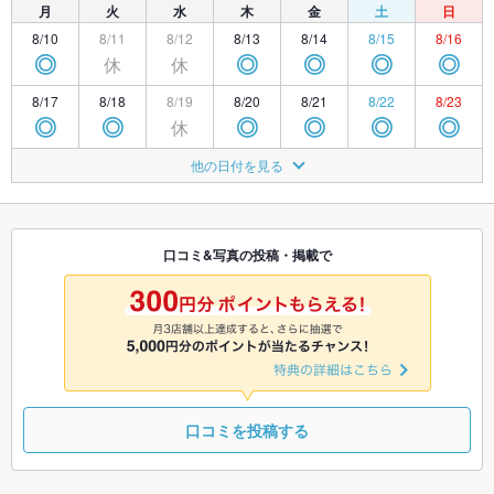
月
火
水
木
金
土
日
8/10
8/11
8/12
8/13
8/14
8/15
8/16
休
休
◎
◎
◎
◎
◎
8/17
8/18
8/19
8/20
8/21
8/22
8/23
休
◎
◎
◎
◎
◎
◎
8/24
8/25
8/26
8/27
8/28
8/29
8/30
他の日付を見る
休
◎
◎
◎
◎
◎
◎
8/31
9/1
9/2
9/3
9/4
9/5
9/6
休
◎
◎
◎
◎
◎
◎
口コミ&写真の投稿・掲載で
9/7
9/8
9/9
9/10
9/11
9/12
9/13
休
◎
◎
◎
◎
◎
◎
口コミを投稿する