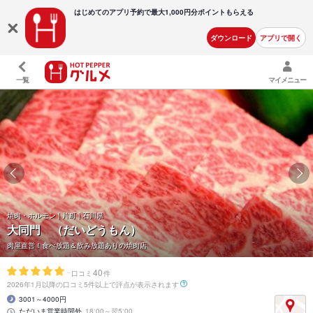
はじめてのアプリ予約で最大
1,000円分ポイントもらえる
ダウンロード
アプリで開く
一覧
マイメニュー
焼肉・ホルモン | 片町 | 石川県
大同門 （だいどうもん）
肉屋直営！食べ放題＆飲み放題ありの焼肉店
-
40
口コミ
件
2026年1月以降の口コミ5件以上で評点が表示されます
3001～4000円
ただいま営業時間外
18:00～翌5:00