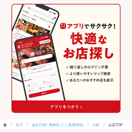
飲み放題
あり ：コースのみ利用可。
石川 × 焼肉
金沢(片町･香林坊･にし茶屋周辺)のグルメランキング
食べ放題
あり ：飲み放題込み
金沢(片町･香林坊･にし茶屋周辺)の焼肉・ホルモンランキング
お子様連れ
お子様連れOK
片町のグルメランキング
ウェディン
宴会二次会・打ち上げなどお気軽にお問合せください
グパーティ
片町の焼肉・ホルモンランキング
ー二次会
備考
－
石川
金沢(片町･香林坊･にし茶屋周辺)
片町
お店TOP