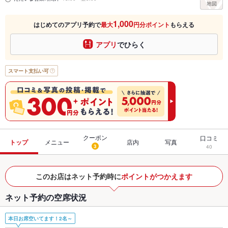
1,000
はじめてのアプリ予約で
最大
円分ポイント
もらえる
アプリ
でひらく
スマート支払い可
クーポン
口コミ
トップ
メニュー
店内
写真
3
40
このお店はネット予約時に
ポイントがつかえます
ネット予約の空席状況
本日お席空いてます！2名～