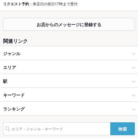
リクエスト予約
：来店日の前日17時まで受付
掘りごたつ
あり
カウンター
あり
お店からのメッセージに登録する
ソファー
なし
関連リンク
テラス席
なし
ジャンル
貸切
貸切不可
焼肉・ホルモン
エリア
設備
Wi-Fi
あり
焼肉
片町
駅
バリアフリ
なし
金沢(片町･香林坊･にし茶屋周辺) × 焼肉・ホルモン
片町 × 焼肉・ホルモン
金沢駅
キーワード
ー
金沢(片町･香林坊･にし茶屋周辺) × 焼肉
片町 × 焼肉
ランキング
エビ料理
にんにく料理
ウインナー
うどん
シーフード
牛タン
冷麺
駐車場
なし
デザート
カルビ丼
その他設備
－
金沢駅 × 焼肉・ホルモン
石川
石川のグルメランキング
検索
その他
金沢駅 × 焼肉
石川 × 焼肉・ホルモン
石川の焼肉・ホルモンランキング