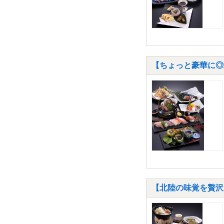
【ちょっと豪華に◎
【北陸の味覚を贅沢