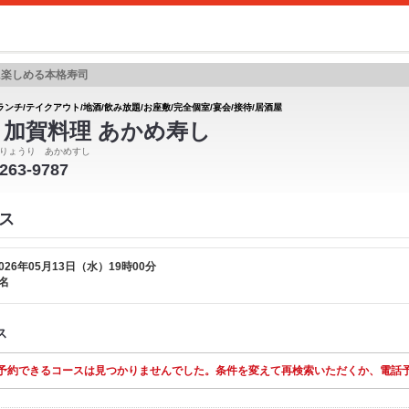
に楽しめる本格寿司
ランチ/テイクアウト/地酒/飲み放題/お座敷/完全個室/宴会/接待/居酒屋
 加賀料理 あかめ寿し
りょうり あかめすし
-263-9787
ス
026年05月13日（水）19時00分
名
ス
予約できるコースは見つかりませんでした。条件を変えて再検索いただくか、電話