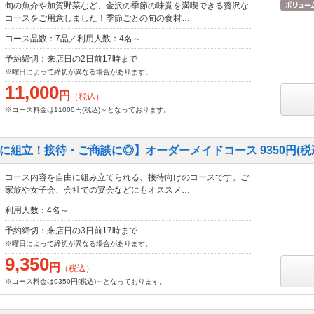
旬の魚介や加賀野菜など、金沢の季節の味覚を満喫できる贅沢な
コースをご用意しました！季節ごとの旬の食材…
コース品数：7品／利用人数：4名～
予約締切：来店日の2日前17時まで
※曜日によって締切が異なる場合があります。
11,000
円
（税込）
※コース料金は11000円(税込)～となっております。
に組立！接待・ご商談に◎】オーダーメイドコース 9350円(税
コース内容を自由に組み立てられる、接待向けのコースです。ご
家族や女子会、会社での宴会などにもオススメ…
利用人数：4名～
予約締切：来店日の3日前17時まで
※曜日によって締切が異なる場合があります。
9,350
円
（税込）
※コース料金は9350円(税込)～となっております。