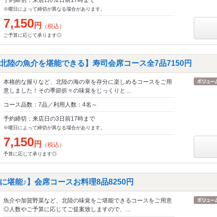
予約締切：来店日の2日前17時まで
※曜日によって締切が異なる場合があります。
7,150
円
（税込）
ご予算に応じて承ります◎
北陸の魚介を堪能できる】寿司会席コース全7品7150円
本格的な握りなど、北陸の海の幸を存分に楽しめるコースをご用
意しました！その季節折々の味覚をじっくりと…
コース品数：7品／利用人数：4名～
予約締切：来店日の3日前17時まで
※曜日によって締切が異なる場合があります。
7,150
円
（税込）
予算に応じて承ります◎
に堪能♪】会席コースお料理8品8250円
魚介や加賀野菜など、北陸の味覚をご堪能できるコースをご用意
◎人数やご予算に応じてご提案致しますので、…