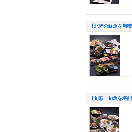
【北陸の鮮魚を満喫
【旬彩・旬魚を堪能