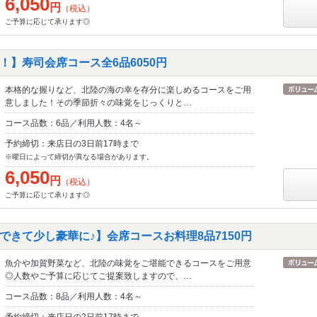
6,050
円
（税込）
ご予算に応じて承ります◎
！】寿司会席コース全6品6050円
本格的な握りなど、北陸の海の幸を存分に楽しめるコースをご用
意しました！その季節折々の味覚をじっくりと…
コース品数：6品／利用人数：4名～
予約締切：来店日の3日前17時まで
※曜日によって締切が異なる場合があります。
6,050
円
（税込）
ご予算に応じて承ります◎
できて少し豪華に♪】会席コースお料理8品7150円
魚介や加賀野菜など、北陸の味覚をご堪能できるコースをご用意
◎人数やご予算に応じてご提案致しますので、…
コース品数：8品／利用人数：4名～