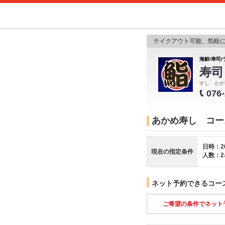
テイクアウト可能、気軽
海鮮/寿司/
寿司
すし かが
076
あかめ寿し コー
日時：2
現在の指定条件
人数：2
ネット予約できるコー
ご希望の条件でネット