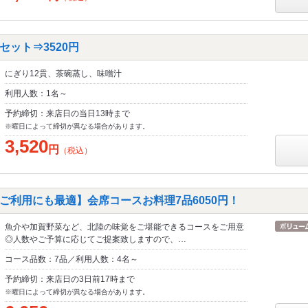
ット⇒3520円
にぎり12貫、茶碗蒸し、味噌汁
利用人数：1名～
予約締切：来店日の当日13時まで
※曜日によって締切が異なる場合があります。
3,520
円
（税込）
ご利用にも最適】会席コースお料理7品6050円！
魚介や加賀野菜など、北陸の味覚をご堪能できるコースをご用意
◎人数やご予算に応じてご提案致しますので、…
コース品数：7品／利用人数：4名～
予約締切：来店日の3日前17時まで
※曜日によって締切が異なる場合があります。