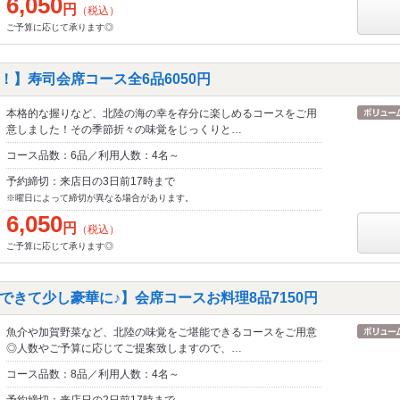
6,050
円
（税込）
ご予算に応じて承ります◎
！】寿司会席コース全6品6050円
本格的な握りなど、北陸の海の幸を存分に楽しめるコースをご用
意しました！その季節折々の味覚をじっくりと…
コース品数：6品／利用人数：4名～
予約締切：来店日の3日前17時まで
※曜日によって締切が異なる場合があります。
6,050
円
（税込）
ご予算に応じて承ります◎
できて少し豪華に♪】会席コースお料理8品7150円
魚介や加賀野菜など、北陸の味覚をご堪能できるコースをご用意
◎人数やご予算に応じてご提案致しますので、…
コース品数：8品／利用人数：4名～