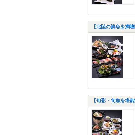
【北陸の鮮魚を満喫
【旬彩・旬魚を堪能