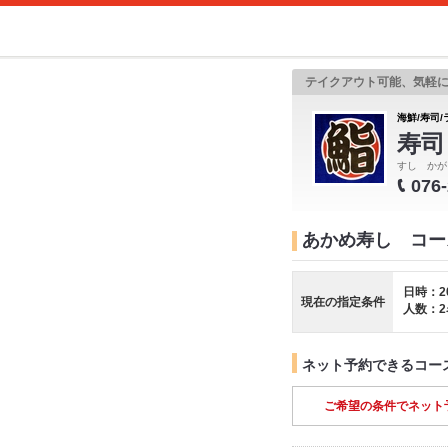
テイクアウト可能、気軽
海鮮/寿司/
寿司
すし かが
076
あかめ寿し コー
日時：2
現在の指定条件
人数：2
ネット予約できるコー
ご希望の条件でネット