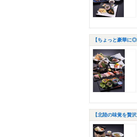
【ちょっと豪華に◎
【北陸の味覚を贅沢