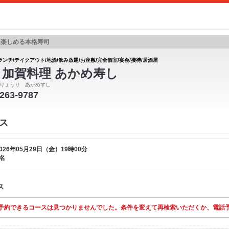
に楽しめる本格寿司
ランチ/テイクアウト/地酒/飲み放題/お座敷/完全個室/宴会/接待/居酒屋
 加賀料理 あかめ寿し
りょうり あかめすし
-263-9787
ス
026年05月29日（金）19時00分
名
ス
予約できるコースは見つかりませんでした。条件を変えて再検索いただくか、電話