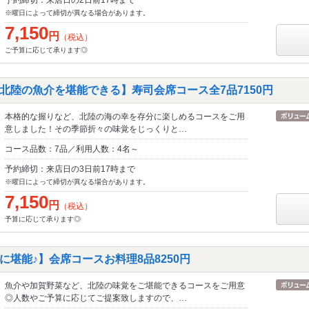
予約締切：来店日の2日前17時まで
※曜日によって締切が異なる場合があります。
7,150
円
（税込）
ご予算に応じて承ります◎
北陸の魚介を堪能できる】寿司会席コース全7品7150円
本格的な握りなど、北陸の海の幸を存分に楽しめるコースをご用
意しました！その季節折々の味覚をじっくりと…
コース品数：7品／利用人数：4名～
予約締切：来店日の3日前17時まで
※曜日によって締切が異なる場合があります。
7,150
円
（税込）
予算に応じて承ります◎
に堪能♪】会席コースお料理8品8250円
魚介や加賀野菜など、北陸の味覚をご堪能できるコースをご用意
◎人数やご予算に応じてご提案致しますので、…