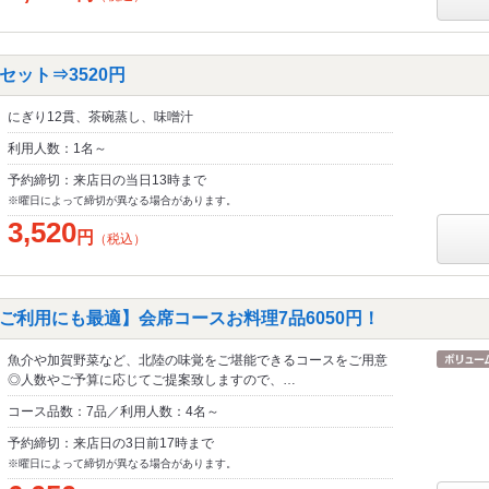
ット⇒3520円
にぎり12貫、茶碗蒸し、味噌汁
利用人数：1名～
予約締切：来店日の当日13時まで
※曜日によって締切が異なる場合があります。
3,520
円
（税込）
ご利用にも最適】会席コースお料理7品6050円！
魚介や加賀野菜など、北陸の味覚をご堪能できるコースをご用意
◎人数やご予算に応じてご提案致しますので、…
コース品数：7品／利用人数：4名～
予約締切：来店日の3日前17時まで
※曜日によって締切が異なる場合があります。