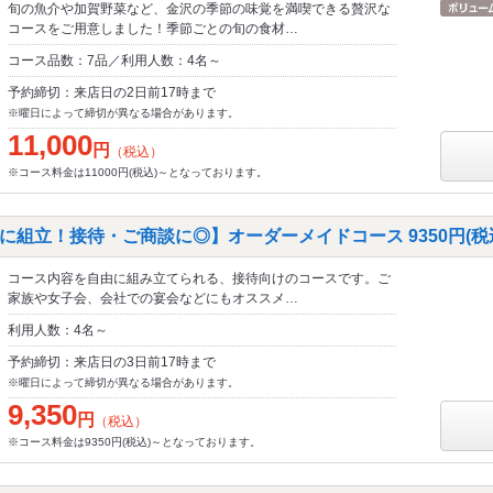
旬の魚介や加賀野菜など、金沢の季節の味覚を満喫できる贅沢な
コースをご用意しました！季節ごとの旬の食材…
コース品数：7品／利用人数：4名～
予約締切：来店日の2日前17時まで
※曜日によって締切が異なる場合があります。
11,000
円
（税込）
※コース料金は11000円(税込)～となっております。
に組立！接待・ご商談に◎】オーダーメイドコース 9350円(税
コース内容を自由に組み立てられる、接待向けのコースです。ご
家族や女子会、会社での宴会などにもオススメ…
利用人数：4名～
予約締切：来店日の3日前17時まで
※曜日によって締切が異なる場合があります。
9,350
円
（税込）
※コース料金は9350円(税込)～となっております。