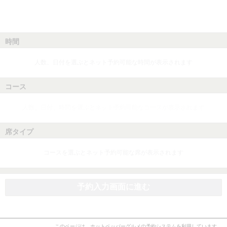
時間
人数、日付を選ぶとネット予約可能な時間が表示されます
コース
人数、日付、時間を選ぶとネット予約可能なコースが表示されます
席タイプ
コースを選ぶとネット予約可能な席が表示されます
予約入力画面に進む
このページは、ホットペッパーグルメの予約システムを利用しています。