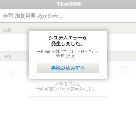
予約内容選択
寿司 加賀料理 あかめ寿し
人数
システムエラーが
発生しました。
一度画面を閉じてしばらく経ってから
ご利用ください。
日付
前月
翌月
再読み込みする
月
火
水
木
金
土
日
人数を選ぶと
予約可能な日付が表示されます。