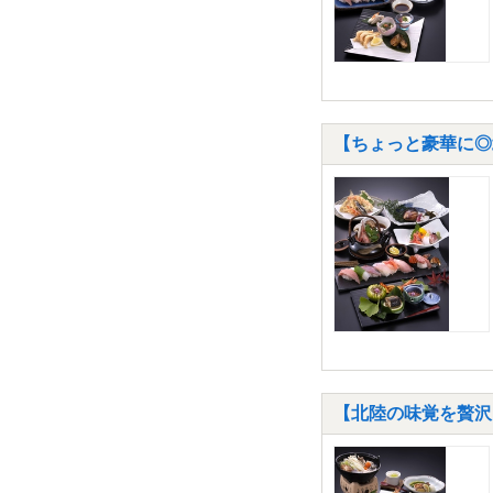
【ちょっと豪華に◎
【北陸の味覚を贅沢