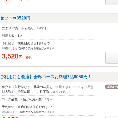
ット⇒3520円
にぎり12貫、茶碗蒸し、味噌汁
利用人数：1名～
予約締切：来店日の当日13時まで
※曜日によって締切が異なる場合があります。
3,520
円
（税込）
ご利用にも最適】会席コースお料理7品6050円！
魚介や加賀野菜など、北陸の味覚をご堪能できるコースをご用意
◎人数やご予算に応じてご提案致しますので、…
コース品数：7品／利用人数：4名～
予約締切：来店日の3日前17時まで
※曜日によって締切が異なる場合があります。