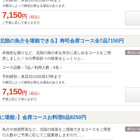
予約締切：来店日の2日前17時まで
※曜日によって締切が異なる場合があります。
7,150
円
（税込）
ご予算に応じて承ります◎
北陸の魚介を堪能できる】寿司会席コース全7品7150円
本格的な握りなど、北陸の海の幸を存分に楽しめるコースをご用
意しました！その季節折々の味覚をじっくりと…
コース品数：7品／利用人数：4名～
予約締切：来店日の3日前17時まで
※曜日によって締切が異なる場合があります。
7,150
円
（税込）
予算に応じて承ります◎
に堪能♪】会席コースお料理8品8250円
魚介や加賀野菜など、北陸の味覚をご堪能できるコースをご用意
◎人数やご予算に応じてご提案致しますので、…