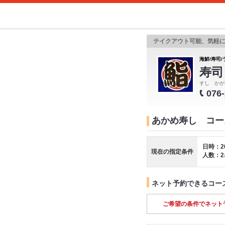
テイクアウト可能、気軽
海鮮/寿司/
寿司
すし かが
076
あかめ寿し コー
日時：2
現在の指定条件
人数：2
ネット予約できるコー
ご希望の条件でネット