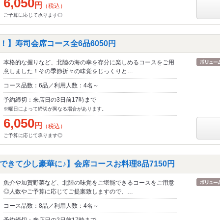
6,050
円
（税込）
ご予算に応じて承ります◎
！】寿司会席コース全6品6050円
本格的な握りなど、北陸の海の幸を存分に楽しめるコースをご用
意しました！その季節折々の味覚をじっくりと…
コース品数：6品／利用人数：4名～
予約締切：来店日の3日前17時まで
※曜日によって締切が異なる場合があります。
6,050
円
（税込）
ご予算に応じて承ります◎
できて少し豪華に♪】会席コースお料理8品7150円
魚介や加賀野菜など、北陸の味覚をご堪能できるコースをご用意
◎人数やご予算に応じてご提案致しますので、…
コース品数：8品／利用人数：4名～