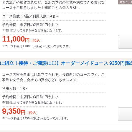
旬の魚介や加賀野菜など、金沢の季節の味覚を満喫できる贅沢な
コースをご用意しました！季節ごとの旬の食材…
コース品数：7品／利用人数：4名～
予約締切：来店日の2日前17時まで
※曜日によって締切が異なる場合があります。
11,000
円
（税込）
※コース料金は11000円(税込)～となっております。
に組立！接待・ご商談に◎】オーダーメイドコース 9350円(税
コース内容を自由に組み立てられる、接待向けのコースです。ご
家族や女子会、会社での宴会などにもオススメ…
利用人数：4名～
予約締切：来店日の3日前17時まで
※曜日によって締切が異なる場合があります。
9,350
円
（税込）
※コース料金は9350円(税込)～となっております。