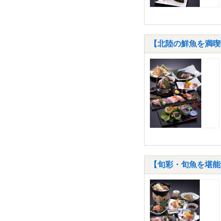
【北陸の鮮魚を満喫
【旬彩・旬魚を堪能