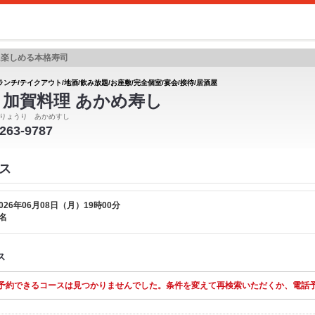
に楽しめる本格寿司
ランチ/テイクアウト/地酒/飲み放題/お座敷/完全個室/宴会/接待/居酒屋
 加賀料理 あかめ寿し
りょうり あかめすし
-263-9787
ス
026年06月08日（月）19時00分
名
ス
予約できるコースは見つかりませんでした。条件を変えて再検索いただくか、電話