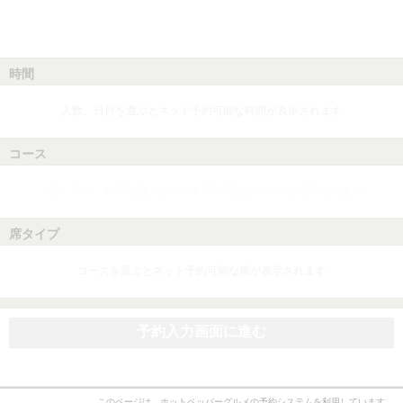
時間
人数、日付を選ぶとネット予約可能な時間が表示されます
コース
人数、日付、時間を選ぶとネット予約可能なコースが表示されます
席タイプ
コースを選ぶとネット予約可能な席が表示されます
予約入力画面に進む
このページは、ホットペッパーグルメの予約システムを利用しています。