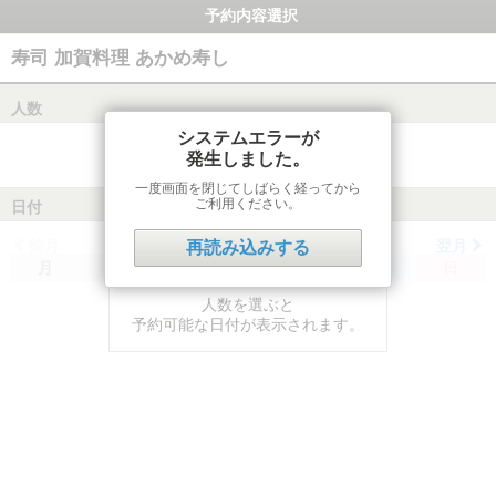
予約内容選択
寿司 加賀料理 あかめ寿し
人数
システムエラーが
発生しました。
一度画面を閉じてしばらく経ってから
ご利用ください。
日付
前月
翌月
再読み込みする
月
火
水
木
金
土
日
人数を選ぶと
予約可能な日付が表示されます。