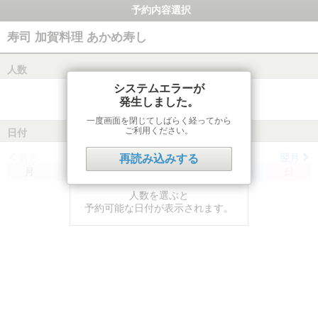
予約内容選択
寿司 加賀料理 あかめ寿し
人数
システムエラーが
発生しました。
一度画面を閉じてしばらく経ってから
ご利用ください。
日付
前月
翌月
再読み込みする
月
火
水
木
金
土
日
人数を選ぶと
予約可能な日付が表示されます。