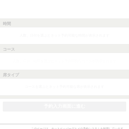
時間
人数、日付を選ぶとネット予約可能な時間が表示されます
コース
人数、日付、時間を選ぶとネット予約可能なコースが表示されます
席タイプ
コースを選ぶとネット予約可能な席が表示されます
予約入力画面に進む
このページは、ホットペッパーグルメの予約システムを利用しています。