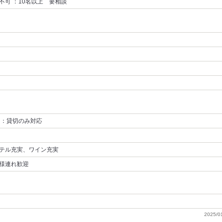
不可 ：10名以上 要相談
 ：貸切のみ対応
テル充実、ワイン充実
様連れ歓迎
2025/0