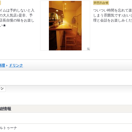
イムは予約しないと入
ついつい時間を忘れて
の大人気店♪是非、予
しまう雰囲気です♪おい
店長自慢の味をお楽し
理と会話をお楽しみく
い★
料理
ドリンク
細情報
ルトゥーナ