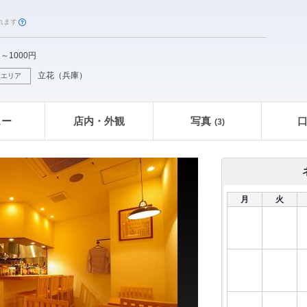
れます
1～1000円
立花
（
兵庫
）
エリア
ュー
店内・外観
写真
(3)
月
火