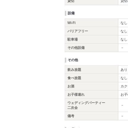
貸切
貸切
設備
Wi-Fi
なし
バリアフリー
なし
駐車場
なし
その他設備
－
その他
飲み放題
あり
食べ放題
なし
お酒
カク
お子様連れ
お子
ウェディングパーティー
－
二次会
備考
－