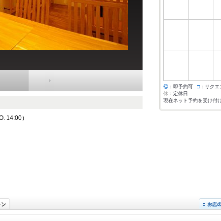
◎
：即予約可
□
：リクエ
休
：定休日
現在ネット予約を受け付
 14:00）