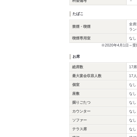
料金備考
－
たばこ
全席
禁煙・喫煙
ラン
喫煙専用室
なし
※2020年4月1日
お席
総席数
17席
最大宴会収容人数
17
個室
なし
座敷
なし
掘りごたつ
なし
カウンター
なし
ソファー
なし
テラス席
なし