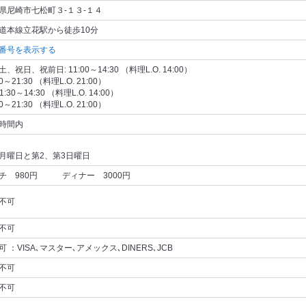
県尼崎市七松町３‐１３‐１４
道本線立花駅から徒歩10分
番号を表示する
、祝日、祝前日: 11:00～14:30 （料理L.O. 14:00）
00～21:30 （料理L.O. 21:00）
11:30～14:30 （料理L.O. 14:00）
00～21:30 （料理L.O. 21:00）
時間内
月曜日と第2、第3日曜日
チ 980円 ディナー 3000円
不可
不可
可 ：VISA､マスター､アメックス､DINERS､JCB
不可
不可