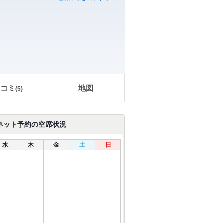
口コミ
地図
(
5
)
ネット予約の空席状況
水
木
金
土
日