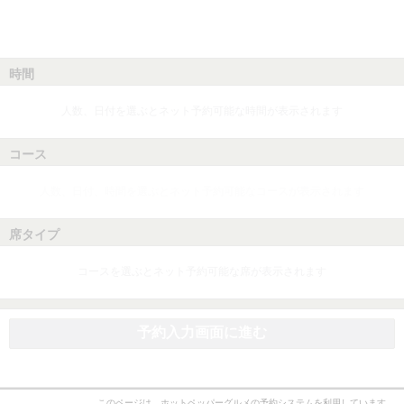
時間
人数、日付を選ぶとネット予約可能な時間が表示されます
コース
人数、日付、時間を選ぶとネット予約可能なコースが表示されます
席タイプ
コースを選ぶとネット予約可能な席が表示されます
予約入力画面に進む
このページは、ホットペッパーグルメの予約システムを利用しています。