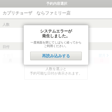
予約内容選択
カプリチョーザ ならファミリー店
人数
システムエラーが
発生しました。
一度画面を閉じてしばらく経ってから
ご利用ください。
日付
前月
翌月
再読み込みする
月
火
水
木
金
土
日
人数を選ぶと
予約可能な日付が表示されます。