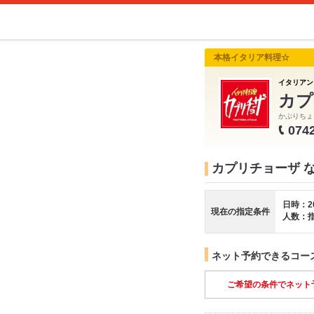
本格イタリア料理☆
イタリアン
カプ
かぷりちょ
074
カプリチョーザ 
日時：2
現在の指定条件
人数：
ネット予約できるコー
ご希望の条件でネット