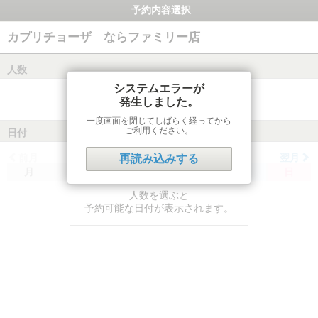
予約内容選択
カプリチョーザ ならファミリー店
人数
システムエラーが
発生しました。
一度画面を閉じてしばらく経ってから
ご利用ください。
日付
前月
翌月
再読み込みする
月
火
水
木
金
土
日
人数を選ぶと
予約可能な日付が表示されます。