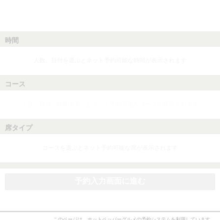
時間
人数、日付を選ぶとネット予約可能な時間が表示されます
コース
人数、日付、時間を選ぶとネット予約可能なコースが表示されます
席タイプ
コースを選ぶとネット予約可能な席が表示されます
予約入力画面に進む
このページは、ホットペッパーグルメの予約システムを利用しています。