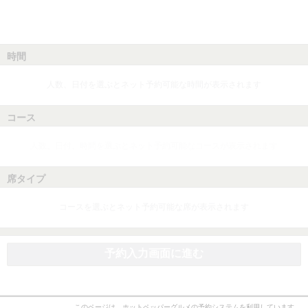
時間
人数、日付を選ぶとネット予約可能な時間が表示されます
コース
人数、日付、時間を選ぶとネット予約可能なコースが表示されます
席タイプ
コースを選ぶとネット予約可能な席が表示されます
予約入力画面に進む
このページは、ホットペッパーグルメの予約システムを利用しています。