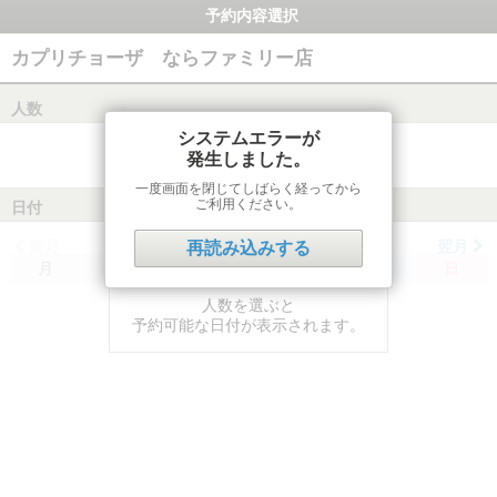
予約内容選択
カプリチョーザ ならファミリー店
人数
システムエラーが
発生しました。
一度画面を閉じてしばらく経ってから
ご利用ください。
日付
前月
翌月
再読み込みする
月
火
水
木
金
土
日
人数を選ぶと
予約可能な日付が表示されます。