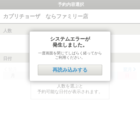
予約内容選択
カプリチョーザ ならファミリー店
人数
システムエラーが
発生しました。
一度画面を閉じてしばらく経ってから
ご利用ください。
日付
前月
翌月
再読み込みする
月
火
水
木
金
土
日
人数を選ぶと
予約可能な日付が表示されます。