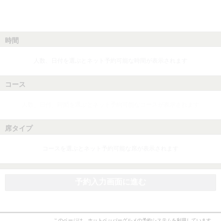
時間
人数、日付を選ぶとネット予約可能な時間が表示されます
コース
人数、日付、時間を選ぶとネット予約可能なコースが表示されます
席タイプ
コースを選ぶとネット予約可能な席が表示されます
予約入力画面に進む
このページは、ホットペッパーグルメの予約システムを利用しています。