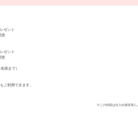
レゼント
用意
レゼント
用意
4名様まで）
もご利用できます。
※この内容は仕入れ状況等に