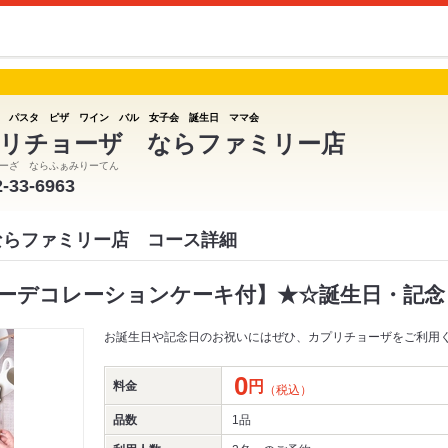
 パスタ ピザ ワイン バル 女子会 誕生日 ママ会
リチョーザ ならファミリー店
ーざ ならふぁみりーてん
2-33-6963
ならファミリー店 コース詳細
ーデコレーションケーキ付】★☆誕生日・記念
お誕生日や記念日のお祝いにはぜひ、カプリチョーザをご利用く
0
円
料金
（税込）
品数
1品