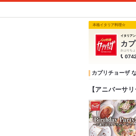
本格イタリア料理☆
イタリアン
カプ
かぷりちょ
074
カプリチョーザ 
【アニバーサリ