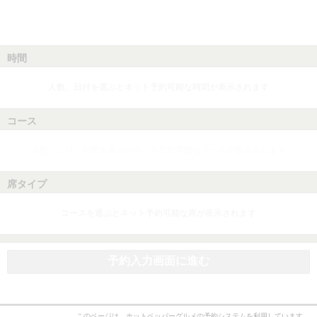
時間
人数、日付を選ぶとネット予約可能な時間が表示されます
コース
人数、日付、時間を選ぶとネット予約可能なコースが表示されます
席タイプ
コースを選ぶとネット予約可能な席が表示されます
予約入力画面に進む
このページは、ホットペッパーグルメの予約システムを利用しています。