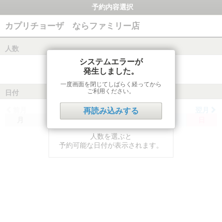
予約内容選択
カプリチョーザ ならファミリー店
人数
システムエラーが
発生しました。
一度画面を閉じてしばらく経ってから
ご利用ください。
日付
前月
翌月
再読み込みする
月
火
水
木
金
土
日
人数を選ぶと
予約可能な日付が表示されます。