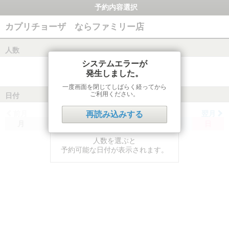
予約内容選択
カプリチョーザ ならファミリー店
人数
システムエラーが
発生しました。
一度画面を閉じてしばらく経ってから
ご利用ください。
日付
前月
翌月
再読み込みする
月
火
水
木
金
土
日
人数を選ぶと
予約可能な日付が表示されます。