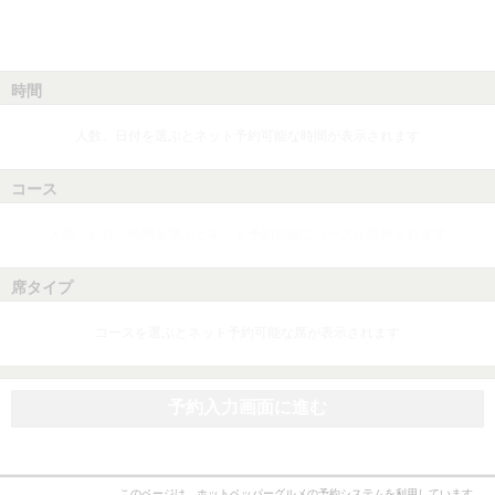
時間
人数、日付を選ぶとネット予約可能な時間が表示されます
コース
人数、日付、時間を選ぶとネット予約可能なコースが表示されます
席タイプ
コースを選ぶとネット予約可能な席が表示されます
予約入力画面に進む
このページは、ホットペッパーグルメの予約システムを利用しています。