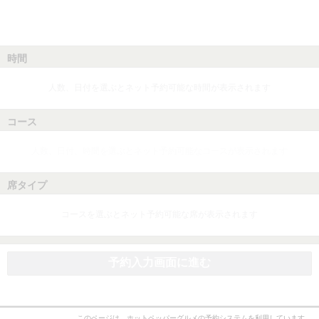
時間
人数、日付を選ぶとネット予約可能な時間が表示されます
コース
人数、日付、時間を選ぶとネット予約可能なコースが表示されます
席タイプ
コースを選ぶとネット予約可能な席が表示されます
予約入力画面に進む
このページは、ホットペッパーグルメの予約システムを利用しています。