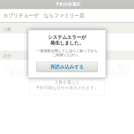
予約内容選択
カプリチョーザ ならファミリー店
人数
システムエラーが
発生しました。
一度画面を閉じてしばらく経ってから
ご利用ください。
日付
前月
翌月
再読み込みする
月
火
水
木
金
土
日
人数を選ぶと
予約可能な日付が表示されます。