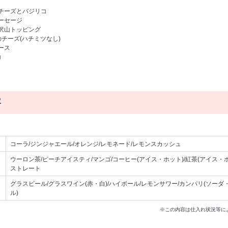
ラチーズとバジリコ
ーセージ
具沢山トッピング
のチーズ(ハチミツなし)
ース
コ
容
コーラ/ジンジャエール/オレンジ/レモネード/レモンスカッシュ
ウーロン茶/ピーチアイスティ/マンゴ/コーヒー(アイス・ホット)/紅茶(アイス・
ストレート
グラスビール/グラスワイン(赤・白)/ハイボール/レモンサワー/カンパリ(ソー
ル)
※この内容は仕入れ状況等に