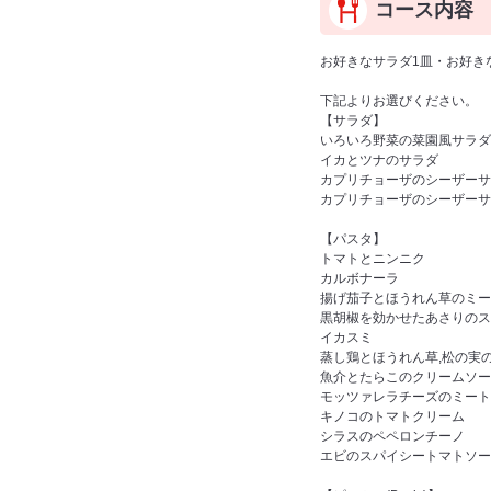
コース内容
お好きなサラダ1皿・お好きな
下記よりお選びください。
【サラダ】
いろいろ野菜の菜園風サラダ
イカとツナのサラダ
カプリチョーザのシーザーサ
カプリチョーザのシーザーサ
【パスタ】
トマトとニンニク
カルボナーラ
揚げ茄子とほうれん草のミー
黒胡椒を効かせたあさりのス
イカスミ
蒸し鶏とほうれん草,松の実
魚介とたらこのクリームソー
モッツァレラチーズのミート
キノコのトマトクリーム
シラスのペペロンチーノ
エビのスパイシートマトソー