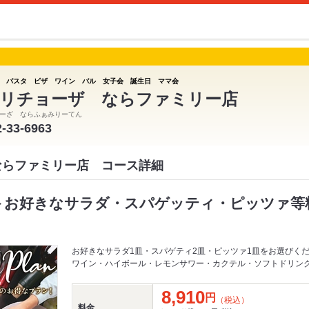
 パスタ ピザ ワイン バル 女子会 誕生日 ママ会
リチョーザ ならファミリー店
ーざ ならふぁみりーてん
2-33-6963
ならファミリー店 コース詳細
＞お好きなサラダ・スパゲッティ・ピッツァ等料
お好きなサラダ1皿・スパゲティ2皿・ピッツァ1皿をお選びく
ワイン・ハイボール・レモンサワー・カクテル・ソフトドリン
8,910
円
（税込）
料金