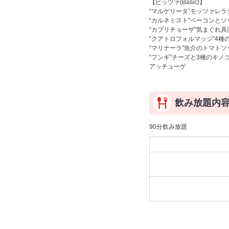
【ピッツァ(Basic)】
“マルゲリータ”モッツァレ
“カルネミスト”ベーコンとソ
“カプリチョーザ”気まぐれ
“クアトロフォルマッジ”4種
“マリナーラ”魚介のトマトソ
“フンギ”チーズと3種のキノ
アッチューゲ
飲み放題内
90分飲み放題