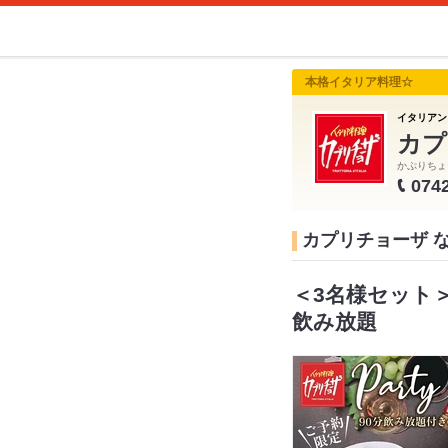
本格イタリア料理☆
イタリアン
カプ
かぷりちょ
074
カプリチョーザ 
＜3名様セット
飲み放題