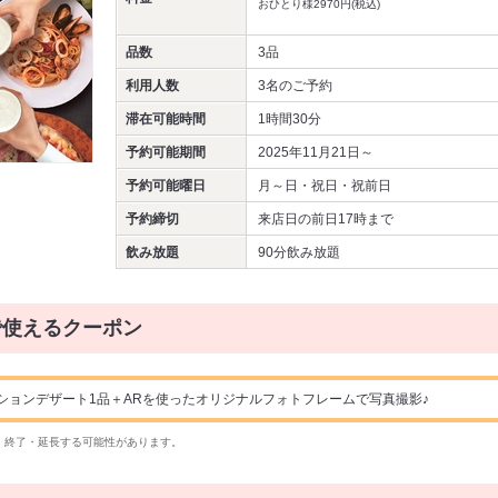
おひとり様2970円(税込)
品数
3品
利用人数
3名
のご予約
滞在可能時間
1時間30分
予約可能期間
2025年11月21日～
予約可能曜日
月～日・祝日・祝前日
予約締切
来店日の前日17時まで
飲み放題
90分飲み放題
で使えるクーポン
ションデザート1品＋ARを使ったオリジナルフォトフレームで写真撮影♪
・終了・延長する可能性があります。