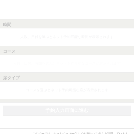
時間
人数、日付を選ぶとネット予約可能な時間が表示されます
コース
人数、日付、時間を選ぶとネット予約可能なコースが表示されます
席タイプ
コースを選ぶとネット予約可能な席が表示されます
予約入力画面に進む
このページは、ホットペッパーグルメの予約システムを利用しています。