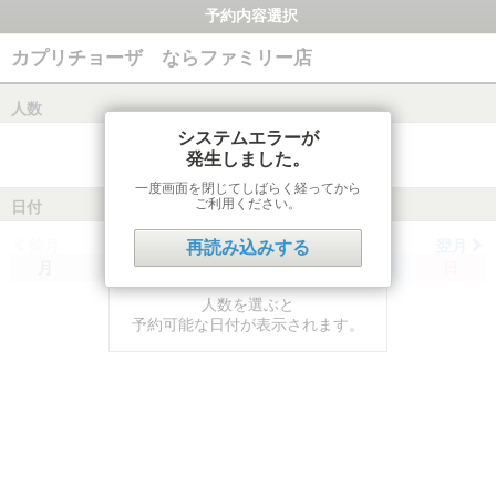
予約内容選択
カプリチョーザ ならファミリー店
人数
システムエラーが
発生しました。
一度画面を閉じてしばらく経ってから
ご利用ください。
日付
前月
翌月
再読み込みする
月
火
水
木
金
土
日
人数を選ぶと
予約可能な日付が表示されます。