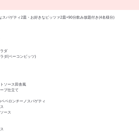
スパゲティ2皿・お好きなピッツァ2皿+90分飲み放題付き(4名様分)
ラダ
ラダ(ベーコンビッツ)
トソース田舎風
ープ仕立て
のペペロンチーノスパゲティ
ス
ソース
ス