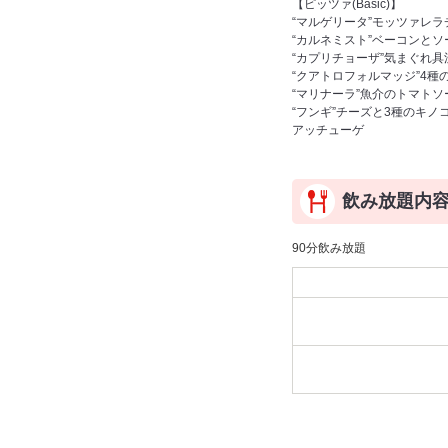
【ピッツァ(Basic)】
“マルゲリータ”モッツァレ
“カルネミスト”ベーコンとソ
“カプリチョーザ”気まぐれ
“クアトロフォルマッジ”4種
“マリナーラ”魚介のトマトソ
“フンギ”チーズと3種のキノ
アッチューゲ
飲み放題内
90分飲み放題