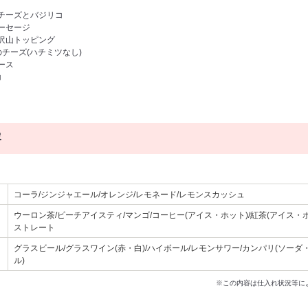
ラチーズとバジリコ
ーセージ
具沢山トッピング
のチーズ(ハチミツなし)
ース
コ
容
コーラ/ジンジャエール/オレンジ/レモネード/レモンスカッシュ
ウーロン茶/ピーチアイスティ/マンゴ/コーヒー(アイス・ホット)/紅茶(アイス・
ストレート
グラスビール/グラスワイン(赤・白)/ハイボール/レモンサワー/カンパリ(ソー
ル)
※この内容は仕入れ状況等に