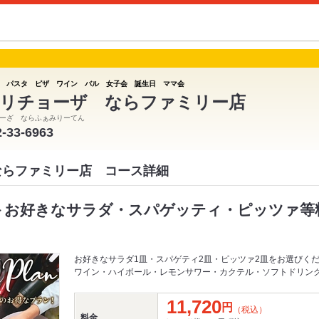
 パスタ ピザ ワイン バル 女子会 誕生日 ママ会
リチョーザ ならファミリー店
ーざ ならふぁみりーてん
2-33-6963
ならファミリー店 コース詳細
＞お好きなサラダ・スパゲッティ・ピッツァ等料
お好きなサラダ1皿・スパゲティ2皿・ピッツァ2皿をお選びく
ワイン・ハイボール・レモンサワー・カクテル・ソフトドリン
11,720
円
（税込）
料金