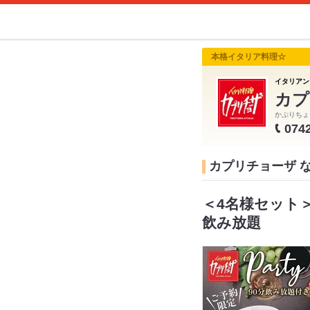
本格イタリア料理☆
イタリアン
カプ
かぷりちょ
074
カプリチョーザ 
＜4名様セット
飲み放題