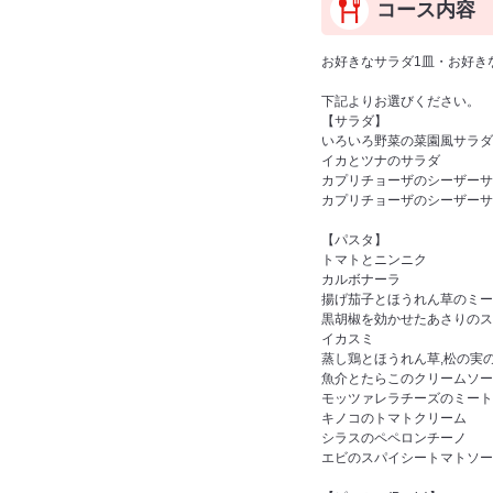
コース内容
お好きなサラダ1皿・お好きな
下記よりお選びください。
【サラダ】
いろいろ野菜の菜園風サラダ
イカとツナのサラダ
カプリチョーザのシーザーサ
カプリチョーザのシーザーサ
【パスタ】
トマトとニンニク
カルボナーラ
揚げ茄子とほうれん草のミー
黒胡椒を効かせたあさりのス
イカスミ
蒸し鶏とほうれん草,松の実
魚介とたらこのクリームソー
モッツァレラチーズのミート
キノコのトマトクリーム
シラスのペペロンチーノ
エビのスパイシートマトソー