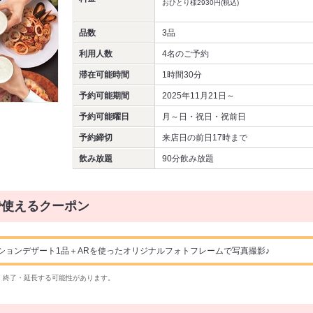
おひとり様2930円(税込)
品数
3品
利用人数
4名
のご予約
滞在可能時間
1時間30分
予約可能期間
2025年11月21日～
予約可能曜日
月～日・祝日・祝前日
予約締切
来店日の前日17時まで
飲み放題
90分飲み放題
で使えるクーポン
ションデザート1品＋ARを使ったオリジナルフォトフレームで写真撮影♪
・終了・延長する可能性があります。