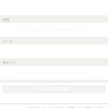
時間
人数、日付を選ぶとネット予約可能な時間が表示されます
コース
人数、日付、時間を選ぶとネット予約可能なコースが表示されます
席タイプ
コースを選ぶとネット予約可能な席が表示されます
予約入力画面に進む
このページは、ホットペッパーグルメの予約システムを利用しています。