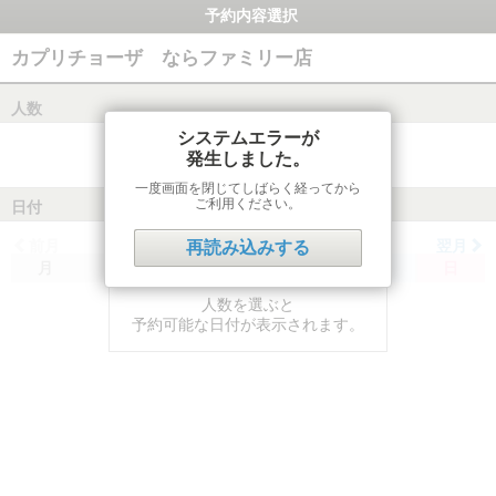
予約内容選択
カプリチョーザ ならファミリー店
人数
システムエラーが
発生しました。
一度画面を閉じてしばらく経ってから
ご利用ください。
日付
前月
翌月
再読み込みする
月
火
水
木
金
土
日
人数を選ぶと
予約可能な日付が表示されます。