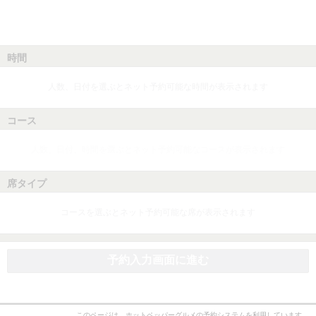
時間
人数、日付を選ぶとネット予約可能な時間が表示されます
コース
人数、日付、時間を選ぶとネット予約可能なコースが表示されます
席タイプ
コースを選ぶとネット予約可能な席が表示されます
予約入力画面に進む
このページは、ホットペッパーグルメの予約システムを利用しています。