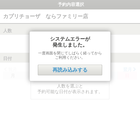
予約内容選択
カプリチョーザ ならファミリー店
人数
システムエラーが
発生しました。
一度画面を閉じてしばらく経ってから
ご利用ください。
日付
前月
翌月
再読み込みする
月
火
水
木
金
土
日
人数を選ぶと
予約可能な日付が表示されます。